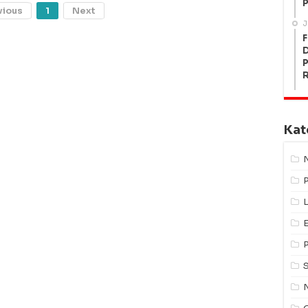
P
vious
1
Next
J
F
P
Kat
L