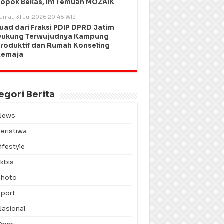
opok Bekas, Ini Temuan MOZAIK
umat, 31 Jul 2026 20:48 WIB
uad dari Fraksi PDIP DPRD Jatim
Dukung Terwujudnya Kampung
roduktif dan Rumah Konseling
Remaja
egori Berita
News
Peristiwa
ifestyle
Ekbis
Photo
Sport
Nasional