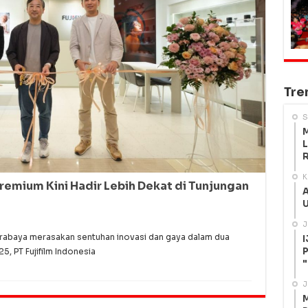
Tre
S
M
L
R
K
Premium Kini Hadir Lebih Dekat di Tunjungan
A
U
J
urabaya merasakan sentuhan inovasi dan gaya dalam dua
I
P
, PT Fujifilm Indonesia
"
J
M