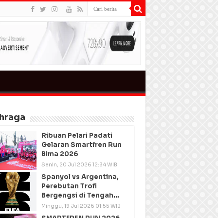
hraga
Ribuan Pelari Padati
Gelaran Smartfren Run
Bima 2026
Senin, 20 Jul 2026 12:34 WIB
Spanyol vs Argentina,
Perebutan Trofi
Bergengsi di Tengah
Semangat Persatuan
Minggu, 19 Jul 2026 01:55 WIB