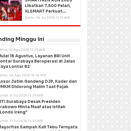
SMARTFREN RUN 2026
Libatkan 7.500 Pelari,
XLSMART Perkuat
Kedekatan dengan
Senin, 06 Jul 2026 14:19 WIB
Pelanggan
nding Minggu Ini
enin, 03 Agu 2026 13:29 WIB
ulai 18 Agustus, Layanan BRI Unit
ontar Surabaya Beroperasi di Jalan
aya Lontar 82
amis, 06 Agu 2026 18:45 WIB
nsor Jatim Gandeng DJP, Kader dan
MKM Didorong Makin Taat Pajak
umat, 31 Jul 2026 13:29 WIB
JTI Surabaya Desak Presiden
rabowo Minta Maaf atas Istilah
Londo Ireng"
umat, 31 Jul 2026 14:44 WIB
ayoritas Sampah Kali Tebu Ternyata