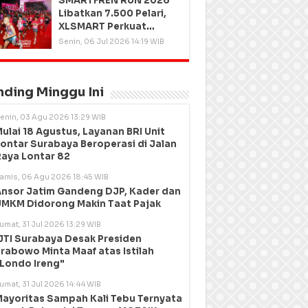
SMARTFREN RUN 2026
Libatkan 7.500 Pelari,
XLSMART Perkuat
Kedekatan dengan
Senin, 06 Jul 2026 14:19 WIB
Pelanggan
nding Minggu Ini
enin, 03 Agu 2026 13:29 WIB
ulai 18 Agustus, Layanan BRI Unit
ontar Surabaya Beroperasi di Jalan
aya Lontar 82
amis, 06 Agu 2026 18:45 WIB
nsor Jatim Gandeng DJP, Kader dan
MKM Didorong Makin Taat Pajak
umat, 31 Jul 2026 13:29 WIB
JTI Surabaya Desak Presiden
rabowo Minta Maaf atas Istilah
Londo Ireng"
umat, 31 Jul 2026 14:44 WIB
ayoritas Sampah Kali Tebu Ternyata