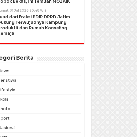
opok Bekas, Ini Temuan MOZAIK
umat, 31 Jul 2026 20:48 WIB
uad dari Fraksi PDIP DPRD Jatim
Dukung Terwujudnya Kampung
roduktif dan Rumah Konseling
Remaja
egori Berita
News
Peristiwa
ifestyle
Ekbis
Photo
Sport
Nasional