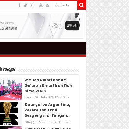
hraga
Ribuan Pelari Padati
Gelaran Smartfren Run
Bima 2026
Senin, 20 Jul 2026 12:34 WIB
Spanyol vs Argentina,
Perebutan Trofi
Bergengsi di Tengah
Semangat Persatuan
Minggu, 19 Jul 2026 01:55 WIB