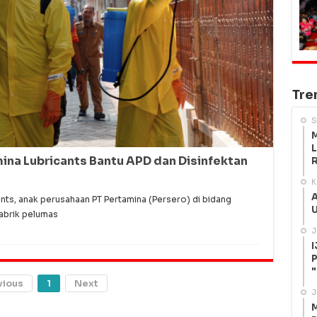
Tre
S
M
L
ina Lubricants Bantu APD dan Disinfektan
R
K
A
ants, anak perusahaan PT Pertamina (Persero) di bidang
U
pabrik pelumas
J
I
P
"
vious
1
Next
J
M