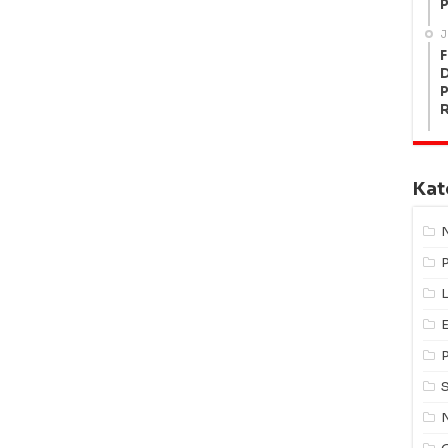
P
J
F
P
Kat
L