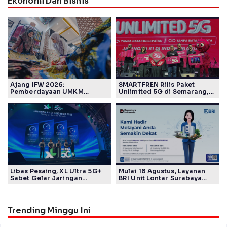
Ekonomi Dan Bisnis
Ajang IFW 2026:
SMARTFREN Rilis Paket
Pemberdayaan UMKM
Unlimited 5G di Semarang,
Pertamina Patra Niaga Sasar
Mulai Rp40 Ribu
Kelompok Disabilitas dan
Keberlanjutan
Libas Pesaing, XL Ultra 5G+
Mulai 18 Agustus, Layanan
Sabet Gelar Jaringan
BRI Unit Lontar Surabaya
Tercepat Versi Ookla
Beroperasi di Jalan Raya
Lontar 82
Trending Minggu Ini