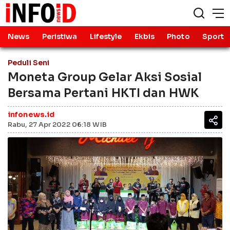
News
Peristiwa
Lifestyle
Ekbis
Photo
Sport
Peduli Seni
Moneta Group Gelar Aksi Sosial
Bersama Pertani HKTI dan HWK
infonews.id
Rabu, 27 Apr 2022 06:18 WIB