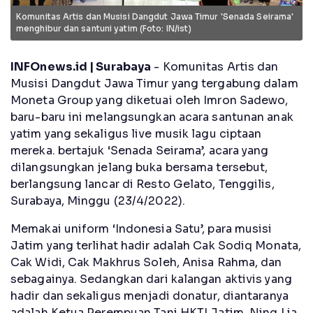
Komunitas Artis dan Musisi Dangdut Jawa Timur 'Senada Seirama'
menghibur dan santuni yatim (Foto: IN/ist)
INFOnews.id | Surabaya
- Komunitas Artis dan
Musisi Dangdut Jawa Timur yang tergabung dalam
Moneta Group yang diketuai oleh Imron Sadewo,
baru-baru ini melangsungkan acara santunan anak
yatim yang sekaligus live musik lagu ciptaan
mereka. bertajuk ‘Senada Seirama’, acara yang
dilangsungkan jelang buka bersama tersebut,
berlangsung lancar di Resto Gelato, Tenggilis,
Surabaya, Minggu (23/4/2022).
Memakai uniform ‘Indonesia Satu’, para musisi
Jatim yang terlihat hadir adalah Cak Sodiq Monata,
Cak Widi, Cak Makhrus Soleh, Anisa Rahma, dan
sebagainya. Sedangkan dari kalangan aktivis yang
hadir dan sekaligus menjadi donatur, diantaranya
adalah Ketua Perempuan Tani HKTI Jatim, Ning Lia