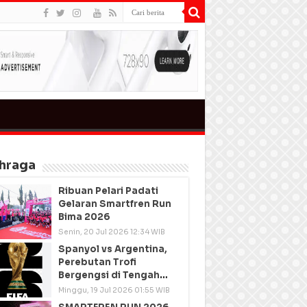
hraga
Ribuan Pelari Padati
Gelaran Smartfren Run
Bima 2026
Senin, 20 Jul 2026 12:34 WIB
Spanyol vs Argentina,
Perebutan Trofi
Bergengsi di Tengah
Semangat Persatuan
Minggu, 19 Jul 2026 01:55 WIB