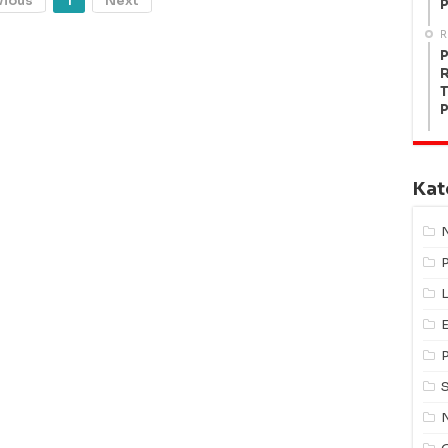
vious
1
Next
P
R
P
R
T
P
Kat
L