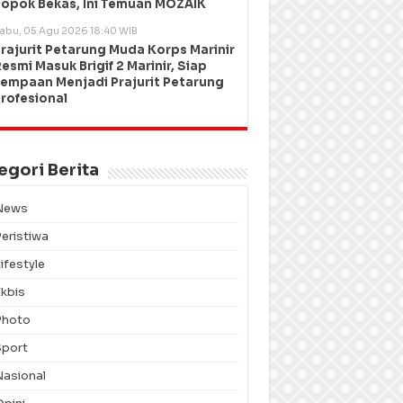
opok Bekas, Ini Temuan MOZAIK
abu, 05 Agu 2026 18:40 WIB
rajurit Petarung Muda Korps Marinir
esmi Masuk Brigif 2 Marinir, Siap
empaan Menjadi Prajurit Petarung
rofesional
egori Berita
News
Peristiwa
ifestyle
Ekbis
Photo
Sport
Nasional