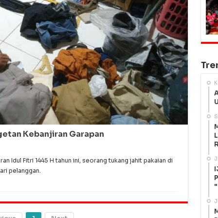
Tre
K
A
U
S
M
getan Kebanjiran Garapan
L
R
J
dul Fitri 1445 H tahun ini, seorang tukang jahit pakaian di
I
ari pelanggan.
P
"
J
M