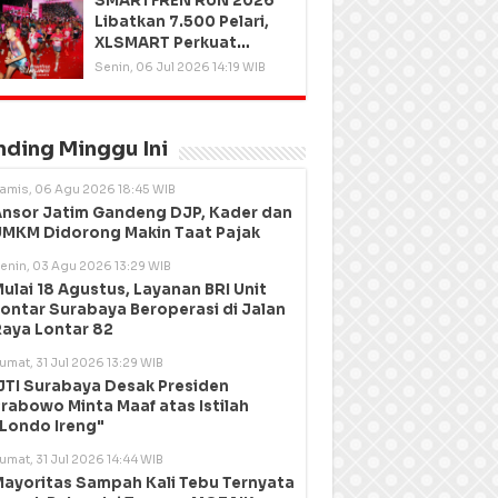
SMARTFREN RUN 2026
Libatkan 7.500 Pelari,
XLSMART Perkuat
Kedekatan dengan
Senin, 06 Jul 2026 14:19 WIB
Pelanggan
nding Minggu Ini
amis, 06 Agu 2026 18:45 WIB
nsor Jatim Gandeng DJP, Kader dan
MKM Didorong Makin Taat Pajak
enin, 03 Agu 2026 13:29 WIB
ulai 18 Agustus, Layanan BRI Unit
ontar Surabaya Beroperasi di Jalan
aya Lontar 82
umat, 31 Jul 2026 13:29 WIB
JTI Surabaya Desak Presiden
rabowo Minta Maaf atas Istilah
Londo Ireng"
umat, 31 Jul 2026 14:44 WIB
ayoritas Sampah Kali Tebu Ternyata