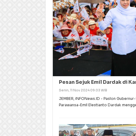
Pesan Sejuk Emil Dardak di K
Senin, 11 Nov 2024 09:03 WIB
JEMBER, iNFONews.ID - Paslon Gubernur-W
Parawansa-Emil Elestianto Dardak mengge