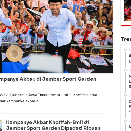
Tre
K
A
U
S
M
ampanye Akbar, di Jember Sport Garden
L
R
akil Gubernur Jawa Timur nomor urut 2, Khofifah Indar
J
lar kampanye akbar di
I
P
"
J
Kampanye Akbar Khofifah-Emil di
M
Jember Sport Garden Dipadati Ribuan