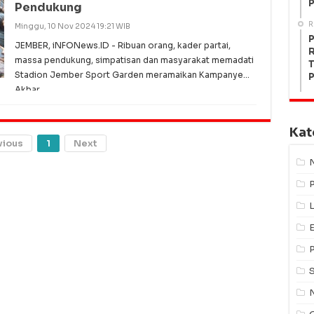
P
Pendukung
R
Minggu, 10 Nov 2024 19:21 WIB
P
JEMBER, iNFONews.ID - Ribuan orang, kader partai,
R
massa pendukung, simpatisan dan masyarakat memadati
T
Stadion Jember Sport Garden meramaikan Kampanye
P
Akbar
Kat
vious
1
Next
L