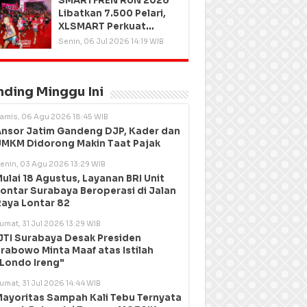
SMARTFREN RUN 2026
Libatkan 7.500 Pelari,
XLSMART Perkuat
Kedekatan dengan
Senin, 06 Jul 2026 14:19 WIB
Pelanggan
nding Minggu Ini
amis, 06 Agu 2026 18:45 WIB
nsor Jatim Gandeng DJP, Kader dan
MKM Didorong Makin Taat Pajak
enin, 03 Agu 2026 13:29 WIB
ulai 18 Agustus, Layanan BRI Unit
ontar Surabaya Beroperasi di Jalan
aya Lontar 82
umat, 31 Jul 2026 13:29 WIB
JTI Surabaya Desak Presiden
rabowo Minta Maaf atas Istilah
Londo Ireng"
umat, 31 Jul 2026 14:44 WIB
ayoritas Sampah Kali Tebu Ternyata