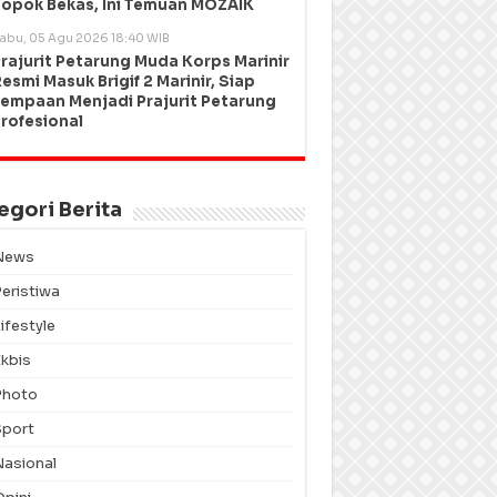
opok Bekas, Ini Temuan MOZAIK
abu, 05 Agu 2026 18:40 WIB
rajurit Petarung Muda Korps Marinir
esmi Masuk Brigif 2 Marinir, Siap
empaan Menjadi Prajurit Petarung
rofesional
egori Berita
News
Peristiwa
ifestyle
Ekbis
Photo
Sport
Nasional