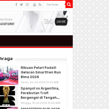
hraga
Ribuan Pelari Padati
Gelaran Smartfren Run
Bima 2026
Senin, 20 Jul 2026 12:34 WIB
Spanyol vs Argentina,
Perebutan Trofi
Bergengsi di Tengah
Semangat Persatuan
Minggu, 19 Jul 2026 01:55 WIB