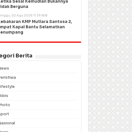
etika Sesal Kemudian Bukannya
idak Berguna
inggu, 02 Agu 2026 11:39 WIB
ebakaran KMP Mutiara Santosa 2,
mpat Kapal Bantu Selamatkan
Penumpang
egori Berita
News
Peristiwa
ifestyle
Ekbis
Photo
Sport
Nasional