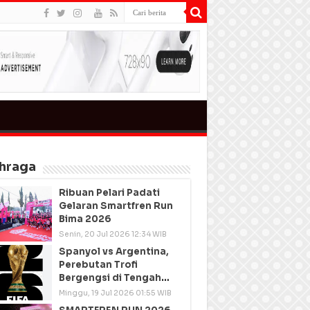
hraga
Ribuan Pelari Padati
Gelaran Smartfren Run
Bima 2026
Senin, 20 Jul 2026 12:34 WIB
Spanyol vs Argentina,
Perebutan Trofi
Bergengsi di Tengah
Semangat Persatuan
Minggu, 19 Jul 2026 01:55 WIB