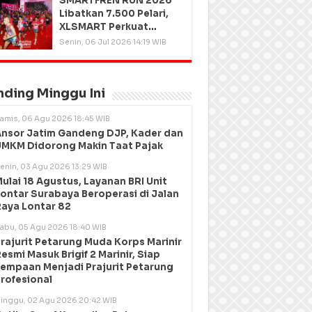
SMARTFREN RUN 2026
Libatkan 7.500 Pelari,
XLSMART Perkuat
Kedekatan dengan
Senin, 06 Jul 2026 14:19 WIB
Pelanggan
nding Minggu Ini
amis, 06 Agu 2026 18:45 WIB
nsor Jatim Gandeng DJP, Kader dan
MKM Didorong Makin Taat Pajak
enin, 03 Agu 2026 13:29 WIB
ulai 18 Agustus, Layanan BRI Unit
ontar Surabaya Beroperasi di Jalan
aya Lontar 82
abu, 05 Agu 2026 18:40 WIB
rajurit Petarung Muda Korps Marinir
esmi Masuk Brigif 2 Marinir, Siap
empaan Menjadi Prajurit Petarung
rofesional
inggu, 02 Agu 2026 20:42 WIB