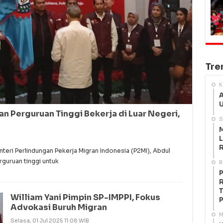
Tre
K
A
U
n Perguruan Tinggi Bekerja di Luar Negeri,
S
M
L
R
ri Perlindungan Pekerja Migran Indonesia (P2MI), Abdul
guruan tinggi untuk
R
P
R
T
William Yani Pimpin SP-IMPPI, Fokus
P
Advokasi Buruh Migran
M
Selasa, 01 Jul 2025 11:08 WIB