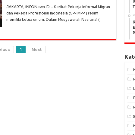
K
T
JAKARTA, iNFONews.ID – Serikat Pekerja Informal Migran
dan Pekerja Profesional Indonesia (SP-IMPPI) resmi
M
memiliki ketua umum. Dalam Musyawarah Nasional (
K
E
vious
1
Next
Kat
L