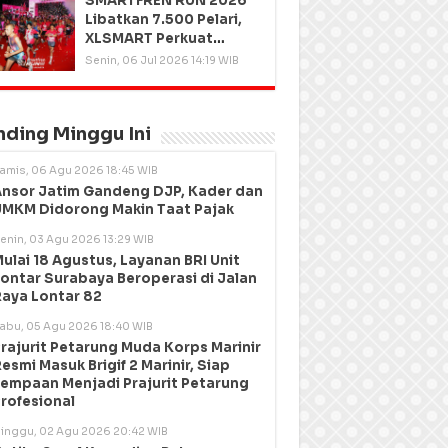
SMARTFREN RUN 2026
Libatkan 7.500 Pelari,
XLSMART Perkuat
Kedekatan dengan
Senin, 06 Jul 2026 14:19 WIB
Pelanggan
nding Minggu Ini
amis, 06 Agu 2026 18:45 WIB
nsor Jatim Gandeng DJP, Kader dan
MKM Didorong Makin Taat Pajak
enin, 03 Agu 2026 13:29 WIB
ulai 18 Agustus, Layanan BRI Unit
ontar Surabaya Beroperasi di Jalan
aya Lontar 82
abu, 05 Agu 2026 18:40 WIB
rajurit Petarung Muda Korps Marinir
esmi Masuk Brigif 2 Marinir, Siap
empaan Menjadi Prajurit Petarung
rofesional
inggu, 02 Agu 2026 20:42 WIB