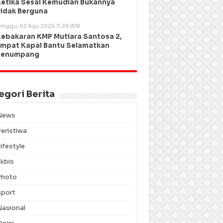
etika Sesal Kemudian Bukannya
idak Berguna
inggu, 02 Agu 2026 11:39 WIB
ebakaran KMP Mutiara Santosa 2,
mpat Kapal Bantu Selamatkan
Penumpang
egori Berita
News
Peristiwa
ifestyle
Ekbis
Photo
Sport
Nasional