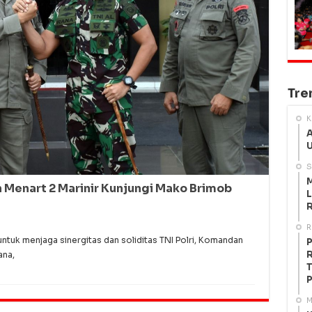
Tre
K
A
U
S
M
 Menart 2 Marinir Kunjungi Mako Brimob
L
R
R
uk menjaga sinergitas dan soliditas TNI Polri, Komandan
P
R
ana,
T
P
M