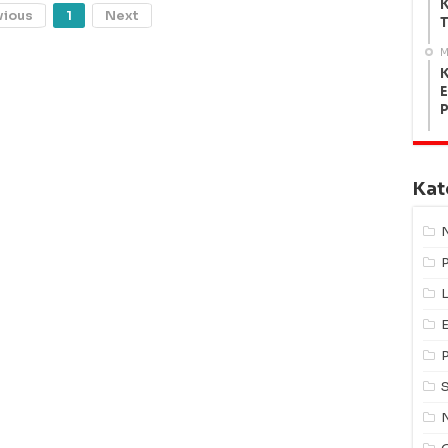
K
vious
1
Next
T
M
K
E
Kat
L