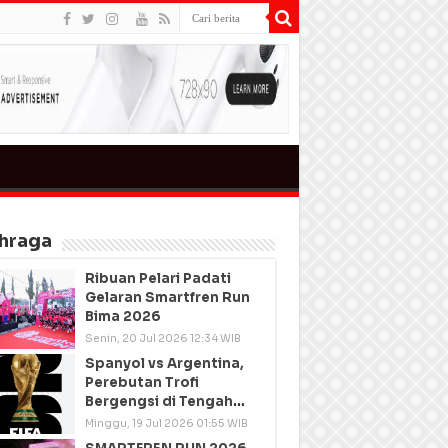
hraga
Ribuan Pelari Padati
Gelaran Smartfren Run
Bima 2026
Senin, 20 Jul 2026 12:34 WIB
Spanyol vs Argentina,
Perebutan Trofi
Bergengsi di Tengah
Semangat Persatuan
Minggu, 19 Jul 2026 01:55 WIB