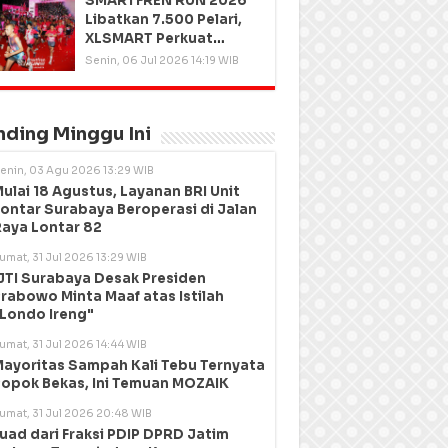
SMARTFREN RUN 2026
Libatkan 7.500 Pelari,
XLSMART Perkuat
Kedekatan dengan
Senin, 06 Jul 2026 14:19 WIB
Pelanggan
nding Minggu Ini
enin, 03 Agu 2026 13:29 WIB
ulai 18 Agustus, Layanan BRI Unit
ontar Surabaya Beroperasi di Jalan
aya Lontar 82
umat, 31 Jul 2026 13:29 WIB
JTI Surabaya Desak Presiden
rabowo Minta Maaf atas Istilah
Londo Ireng"
umat, 31 Jul 2026 14:44 WIB
ayoritas Sampah Kali Tebu Ternyata
opok Bekas, Ini Temuan MOZAIK
umat, 31 Jul 2026 20:48 WIB
uad dari Fraksi PDIP DPRD Jatim