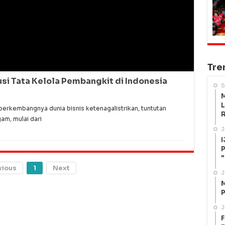
Tre
si Tata Kelola Pembangkit di Indonesia
S
M
L
berkembangnya dunia bisnis ketenagalistrikan, tuntutan
R
m, mulai dari
J
I
P
"
vious
1
Next
J
M
P
J
F