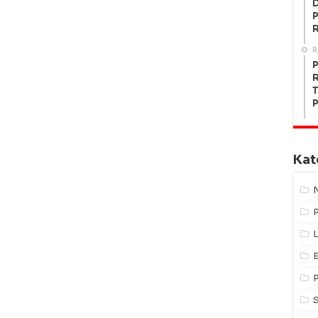
P
R
P
R
T
P
Kat
L