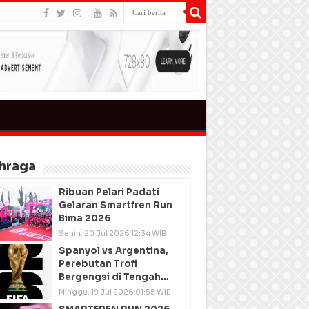
hraga
Ribuan Pelari Padati
Gelaran Smartfren Run
Bima 2026
Senin, 20 Jul 2026 12:34 WIB
Spanyol vs Argentina,
Perebutan Trofi
Bergengsi di Tengah
Semangat Persatuan
Minggu, 19 Jul 2026 01:55 WIB