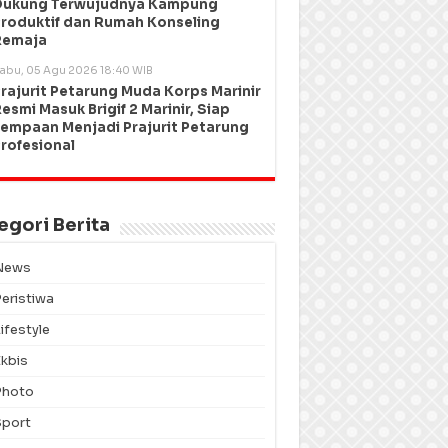
Dukung Terwujudnya Kampung
roduktif dan Rumah Konseling
Remaja
abu, 05 Agu 2026 18:40 WIB
rajurit Petarung Muda Korps Marinir
esmi Masuk Brigif 2 Marinir, Siap
empaan Menjadi Prajurit Petarung
rofesional
egori Berita
News
Peristiwa
ifestyle
Ekbis
Photo
Sport