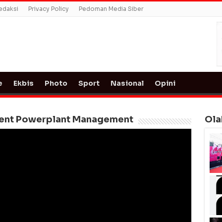
edaksi
Privacy Policy
Pedoman Media Siber
e
Ekbis
Photo
Sport
Nasional
Opini
cient Powerplant Management
Ola