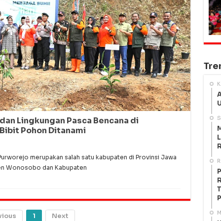
Tre
K
A
U
S
dan Lingkungan Pasca Bencana di
M
Bibit Pohon Ditanami
L
R
worejo merupakan salah satu kabupaten di Provinsi Jawa
R
ten Wonosobo dan Kabupaten
P
R
T
P
M
vious
1
Next