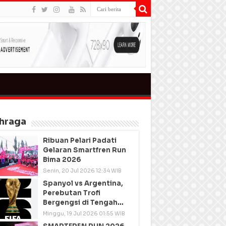
hraga
Ribuan Pelari Padati
Gelaran Smartfren Run
Bima 2026
Senin, 20 Jul 2026 12:34 WIB
Spanyol vs Argentina,
Perebutan Trofi
Bergengsi di Tengah
Semangat Persatuan
Minggu, 19 Jul 2026 01:55 WIB