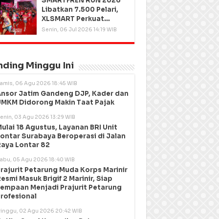
SMARTFREN RUN 2026
Libatkan 7.500 Pelari,
XLSMART Perkuat
Kedekatan dengan
Senin, 06 Jul 2026 14:19 WIB
Pelanggan
nding Minggu Ini
amis, 06 Agu 2026 18:45 WIB
nsor Jatim Gandeng DJP, Kader dan
MKM Didorong Makin Taat Pajak
enin, 03 Agu 2026 13:29 WIB
ulai 18 Agustus, Layanan BRI Unit
ontar Surabaya Beroperasi di Jalan
aya Lontar 82
abu, 05 Agu 2026 18:40 WIB
rajurit Petarung Muda Korps Marinir
esmi Masuk Brigif 2 Marinir, Siap
empaan Menjadi Prajurit Petarung
rofesional
inggu, 02 Agu 2026 20:42 WIB