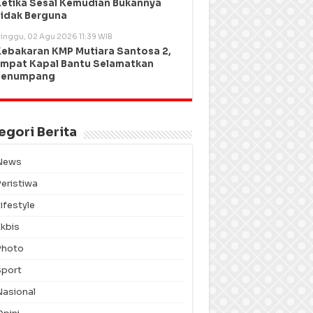
etika Sesal Kemudian Bukannya
idak Berguna
inggu, 02 Agu 2026 11:39 WIB
ebakaran KMP Mutiara Santosa 2,
mpat Kapal Bantu Selamatkan
Penumpang
egori Berita
News
Peristiwa
ifestyle
Ekbis
Photo
Sport
Nasional