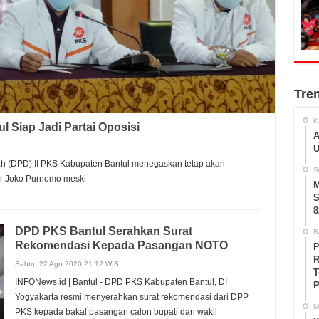
Tre
K
 Siap Jadi Partai Oposisi
A
U
ah (DPD) II PKS Kabupaten Bantul menegaskan tetap akan
S
h-Joko Purnomo meski
M
S
8
DPD PKS Bantul Serahkan Surat
R
Rekomendasi Kepada Pasangan NOTO
P
R
Sabtu, 22 Agu 2020 21:12 WIB
T
INFONews.id | Bantul - DPD PKS Kabupaten Bantul, DI
P
Yogyakarta resmi menyerahkan surat rekomendasi dari DPP
M
PKS kepada bakal pasangan calon bupati dan wakil