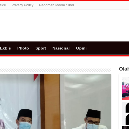
aksi
Privacy Policy
Pedoman Media Siber
Ekbis
Photo
Sport
Nasional
Opini
Ola