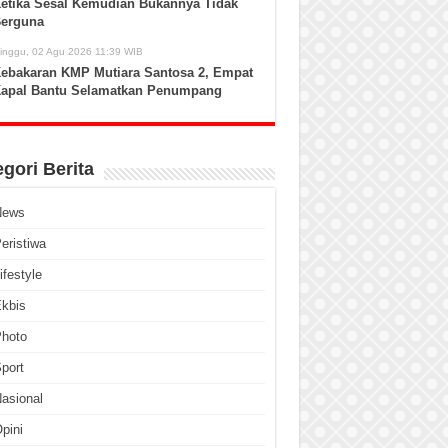
etika Sesal Kemudian Bukannya Tidak
erguna
inggu, 02 Agu 2026 11:39 WIB
ebakaran KMP Mutiara Santosa 2, Empat
apal Bantu Selamatkan Penumpang
gori Berita
News
eristiwa
ifestyle
kbis
Photo
port
asional
pini