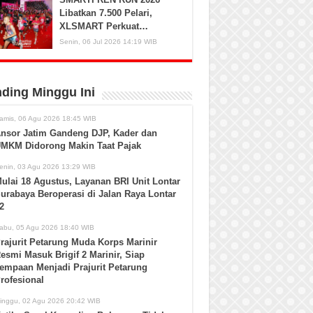
Libatkan 7.500 Pelari,
XLSMART Perkuat
Kedekatan dengan
Senin, 06 Jul 2026 14:19 WIB
Pelanggan
nding Minggu Ini
amis, 06 Agu 2026 18:45 WIB
nsor Jatim Gandeng DJP, Kader dan
MKM Didorong Makin Taat Pajak
enin, 03 Agu 2026 13:29 WIB
ulai 18 Agustus, Layanan BRI Unit Lontar
urabaya Beroperasi di Jalan Raya Lontar
2
abu, 05 Agu 2026 18:40 WIB
rajurit Petarung Muda Korps Marinir
esmi Masuk Brigif 2 Marinir, Siap
empaan Menjadi Prajurit Petarung
rofesional
inggu, 02 Agu 2026 20:42 WIB