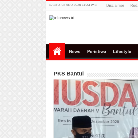
SABTU, 08 AGU 2026 11:23 WIB
Disclaimer
Red
News
Peristiwa
Lifestyle
PKS Bantul