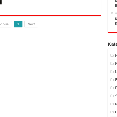
K
B
M
K
K
vious
1
Next
Kate
P
L
E
S
N
O