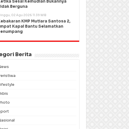
etika Sesal Kemudian Bukannya
idak Berguna
inggu, 02 Agu 2026 11:39 WIB
ebakaran KMP Mutiara Santosa 2,
mpat Kapal Bantu Selamatkan
Penumpang
egori Berita
News
Peristiwa
ifestyle
Ekbis
Photo
Sport
Nasional