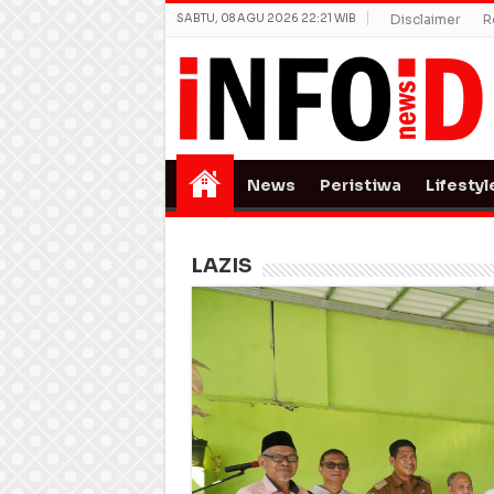
SABTU, 08 AGU 2026 22:21 WIB
Disclaimer
R
News
Peristiwa
Lifestyl
LAZIS