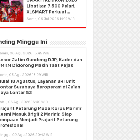
SMARTFREN RUN 2026
Libatkan 7.500 Pelari,
XLSMART Perkuat
Kedekatan dengan
Senin, 06 Jul 2026 14:19 WIB
Pelanggan
nding Minggu Ini
amis, 06 Agu 2026 18:45 WIB
nsor Jatim Gandeng DJP, Kader dan
MKM Didorong Makin Taat Pajak
enin, 03 Agu 2026 13:29 WIB
ulai 18 Agustus, Layanan BRI Unit
ontar Surabaya Beroperasi di Jalan
aya Lontar 82
abu, 05 Agu 2026 18:40 WIB
rajurit Petarung Muda Korps Marinir
esmi Masuk Brigif 2 Marinir, Siap
empaan Menjadi Prajurit Petarung
rofesional
inggu, 02 Agu 2026 20:42 WIB