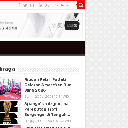
hraga
Ribuan Pelari Padati
Gelaran Smartfren Run
Bima 2026
Senin, 20 Jul 2026 12:34 WIB
Spanyol vs Argentina,
Perebutan Trofi
Bergengsi di Tengah
Semangat Persatuan
Minggu, 19 Jul 2026 01:55 WIB