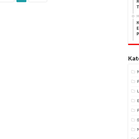
K
T
M
K
E
Kat
L