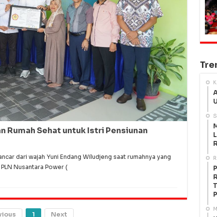
Tre
K
A
U
S
M
 Rumah Sehat untuk Istri Pensiunan
L
R
ncar dari wajah Yuni Endang Wiludjeng saat rumahnya yang
R
h PLN Nusantara Power (
P
R
T
P
M
vious
1
Next