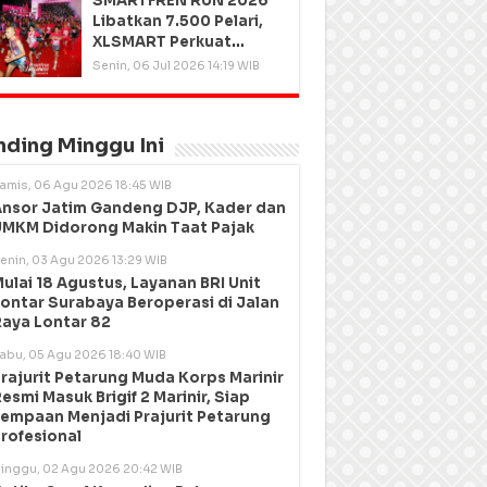
SMARTFREN RUN 2026
Libatkan 7.500 Pelari,
XLSMART Perkuat
Kedekatan dengan
Senin, 06 Jul 2026 14:19 WIB
Pelanggan
nding Minggu Ini
amis, 06 Agu 2026 18:45 WIB
nsor Jatim Gandeng DJP, Kader dan
MKM Didorong Makin Taat Pajak
enin, 03 Agu 2026 13:29 WIB
ulai 18 Agustus, Layanan BRI Unit
ontar Surabaya Beroperasi di Jalan
aya Lontar 82
abu, 05 Agu 2026 18:40 WIB
rajurit Petarung Muda Korps Marinir
esmi Masuk Brigif 2 Marinir, Siap
empaan Menjadi Prajurit Petarung
rofesional
inggu, 02 Agu 2026 20:42 WIB