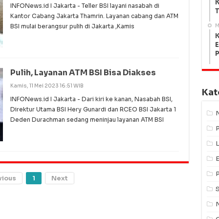
K
INFONews.id I Jakarta - Teller BSI layani nasabah di
T
Kantor Cabang Jakarta Thamrin. Layanan cabang dan ATM
M
BSI mulai berangsur pulih di Jakarta ,Kamis
K
E
Pulih, Layanan ATM BSI Bisa Diakses
Kamis, 11 Mei 2023 16:51 WIB
Kat
INFONews.id I Jakarta - Dari kiri ke kanan, Nasabah BSI,
Direktur Utama BSI Hery Gunardi dan RCEO BSI Jakarta 1
Deden Durachman sedang meninjau layanan ATM BSI
L
vious
1
Next