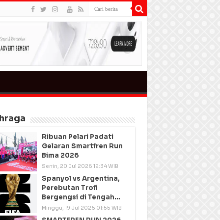
hraga
Ribuan Pelari Padati
Gelaran Smartfren Run
Bima 2026
Senin, 20 Jul 2026 12:34 WIB
Spanyol vs Argentina,
Perebutan Trofi
Bergengsi di Tengah
Semangat Persatuan
Minggu, 19 Jul 2026 01:55 WIB