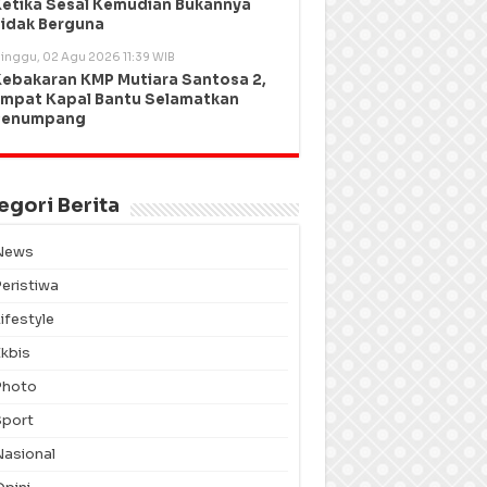
etika Sesal Kemudian Bukannya
idak Berguna
inggu, 02 Agu 2026 11:39 WIB
ebakaran KMP Mutiara Santosa 2,
mpat Kapal Bantu Selamatkan
Penumpang
egori Berita
News
Peristiwa
ifestyle
Ekbis
Photo
Sport
Nasional