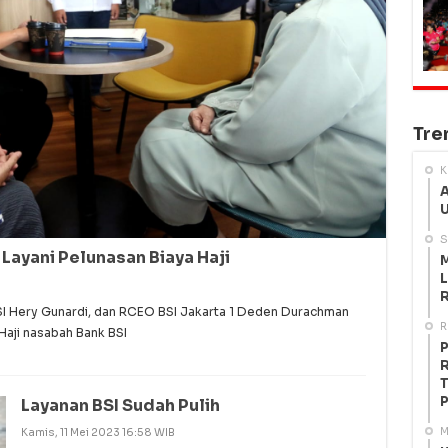
Tre
K
A
U
S
 Layani Pelunasan Biaya Haji
M
L
R
SI Hery Gunardi, dan RCEO BSI Jakarta 1 Deden Durachman
R
Haji nasabah Bank BSI
P
R
T
P
Layanan BSI Sudah Pulih
M
Kamis, 11 Mei 2023 16:58 WIB