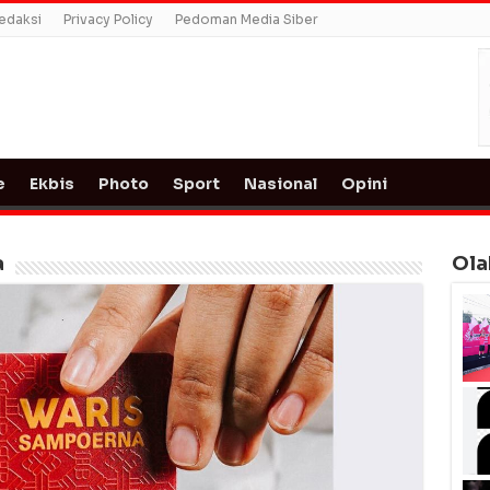
edaksi
Privacy Policy
Pedoman Media Siber
e
Ekbis
Photo
Sport
Nasional
Opini
a
Ola