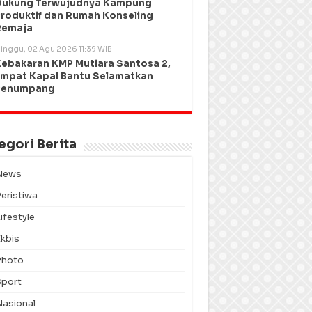
Dukung Terwujudnya Kampung
roduktif dan Rumah Konseling
Remaja
inggu, 02 Agu 2026 11:39 WIB
ebakaran KMP Mutiara Santosa 2,
mpat Kapal Bantu Selamatkan
Penumpang
egori Berita
News
Peristiwa
ifestyle
Ekbis
Photo
Sport
Nasional