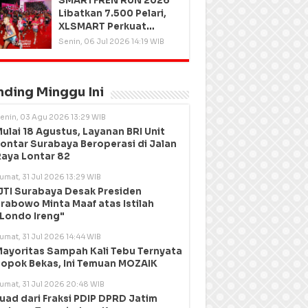
SMARTFREN RUN 2026
Libatkan 7.500 Pelari,
XLSMART Perkuat
Kedekatan dengan
Senin, 06 Jul 2026 14:19 WIB
Pelanggan
nding Minggu Ini
enin, 03 Agu 2026 13:29 WIB
ulai 18 Agustus, Layanan BRI Unit
ontar Surabaya Beroperasi di Jalan
aya Lontar 82
umat, 31 Jul 2026 13:29 WIB
JTI Surabaya Desak Presiden
rabowo Minta Maaf atas Istilah
Londo Ireng"
umat, 31 Jul 2026 14:44 WIB
ayoritas Sampah Kali Tebu Ternyata
opok Bekas, Ini Temuan MOZAIK
umat, 31 Jul 2026 20:48 WIB
uad dari Fraksi PDIP DPRD Jatim