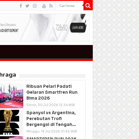
hraga
Ribuan Pelari Padati
Gelaran Smartfren Run
Bima 2026
Senin, 20 Jul 2026 12:34 WIB
Spanyol vs Argentina,
Perebutan Trofi
Bergengsi di Tengah
Semangat Persatuan
Minggu, 19 Jul 2026 01:55 WIB