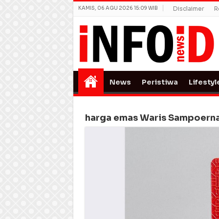
KAMIS, 06 AGU 2026 15:09 WIB
Disclaimer
R
News
Peristiwa
Lifestyl
harga emas Waris Sampoern