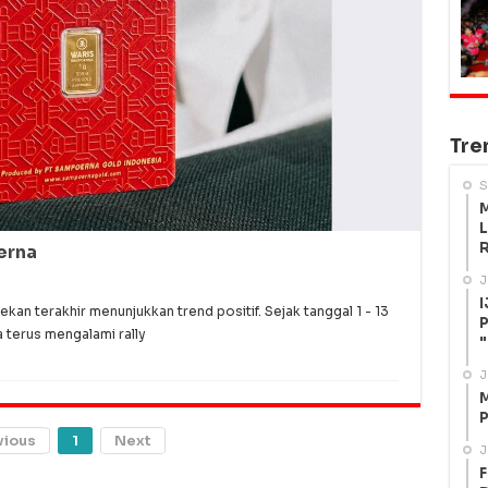
Tre
S
M
L
R
erna
J
I
n terakhir menunjukkan trend positif. Sejak tanggal 1 - 13
P
terus mengalami rally
"
J
M
P
vious
1
Next
J
F