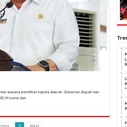
Tre
S
M
L
R
J
I
P
"
ar wacana pemilihan kepala daerah: Gubernur, Bupati dan
J
PRD Provinsi dan
M
P
J
F
vious
1
Next