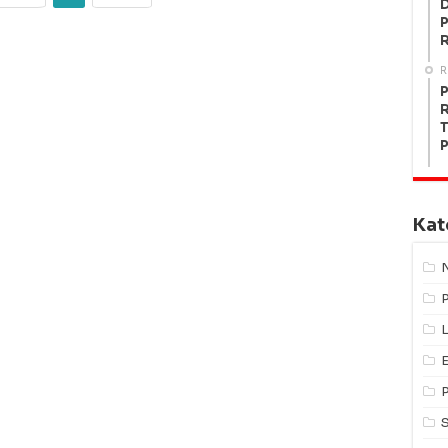
P
R
P
R
T
P
Kat
L