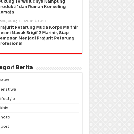
Dukung Terwujudnya Kampung
roduktif dan Rumah Konseling
Remaja
abu, 05 Agu 2026 18:40 WIB
rajurit Petarung Muda Korps Marinir
esmi Masuk Brigif 2 Marinir, Siap
empaan Menjadi Prajurit Petarung
rofesional
egori Berita
News
Peristiwa
ifestyle
Ekbis
Photo
Sport