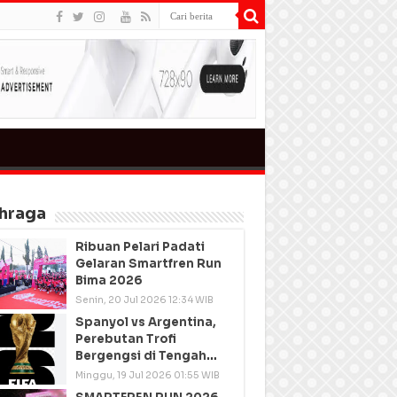
hraga
Ribuan Pelari Padati
Gelaran Smartfren Run
Bima 2026
Senin, 20 Jul 2026 12:34 WIB
Spanyol vs Argentina,
Perebutan Trofi
Bergengsi di Tengah
Semangat Persatuan
Minggu, 19 Jul 2026 01:55 WIB