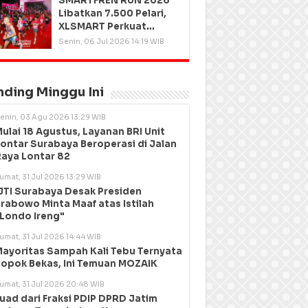
SMARTFREN RUN 2026
Libatkan 7.500 Pelari,
XLSMART Perkuat
Kedekatan dengan
Senin, 06 Jul 2026 14:19 WIB
Pelanggan
nding Minggu Ini
enin, 03 Agu 2026 13:29 WIB
ulai 18 Agustus, Layanan BRI Unit
ontar Surabaya Beroperasi di Jalan
aya Lontar 82
umat, 31 Jul 2026 13:29 WIB
JTI Surabaya Desak Presiden
rabowo Minta Maaf atas Istilah
Londo Ireng"
umat, 31 Jul 2026 14:44 WIB
ayoritas Sampah Kali Tebu Ternyata
opok Bekas, Ini Temuan MOZAIK
umat, 31 Jul 2026 20:48 WIB
uad dari Fraksi PDIP DPRD Jatim