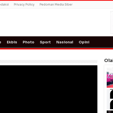
edaksi
Privacy Policy
Pedoman Media Siber
e
Ekbis
Photo
Sport
Nasional
Opini
Ola