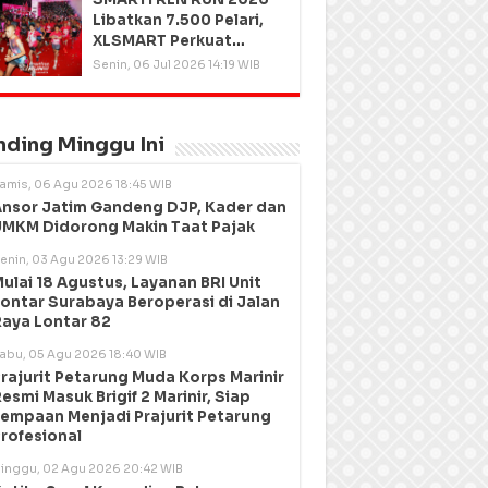
Libatkan 7.500 Pelari,
XLSMART Perkuat
Kedekatan dengan
Senin, 06 Jul 2026 14:19 WIB
Pelanggan
nding Minggu Ini
amis, 06 Agu 2026 18:45 WIB
nsor Jatim Gandeng DJP, Kader dan
MKM Didorong Makin Taat Pajak
enin, 03 Agu 2026 13:29 WIB
ulai 18 Agustus, Layanan BRI Unit
ontar Surabaya Beroperasi di Jalan
aya Lontar 82
abu, 05 Agu 2026 18:40 WIB
rajurit Petarung Muda Korps Marinir
esmi Masuk Brigif 2 Marinir, Siap
empaan Menjadi Prajurit Petarung
rofesional
inggu, 02 Agu 2026 20:42 WIB