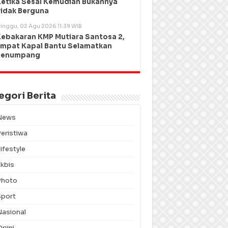
etika Sesal Kemudian Bukannya
idak Berguna
inggu, 02 Agu 2026 11:39 WIB
ebakaran KMP Mutiara Santosa 2,
mpat Kapal Bantu Selamatkan
Penumpang
egori Berita
News
Peristiwa
ifestyle
Ekbis
Photo
Sport
Nasional
Opini