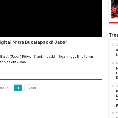
Tre
gital Mitra Bukalapak di Jabar
K
A
U
rat (Jabar) Ridwan Kamil meyakini, tiga hingga lima tahun
r bisa dilakukan
S
M
L
R
R
vious
1
Next
P
R
T
P
M