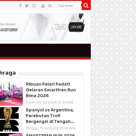
hraga
Ribuan Pelari Padati
Gelaran Smartfren Run
Bima 2026
Senin, 20 Jul 2026 12:34 WIB
Spanyol vs Argentina,
Perebutan Trofi
Bergengsi di Tengah
Semangat Persatuan
Minggu, 19 Jul 2026 01:55 WIB
SMARTFREN RUN 2026