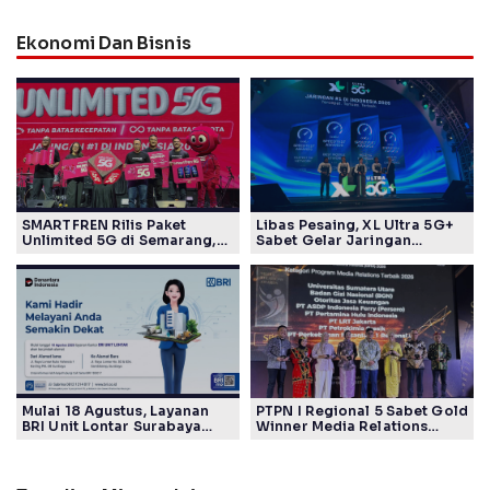
Ekonomi Dan Bisnis
SMARTFREN Rilis Paket
Libas Pesaing, XL Ultra 5G+
Unlimited 5G di Semarang,
Sabet Gelar Jaringan
Mulai Rp40 Ribu
Tercepat Versi Ookla
Mulai 18 Agustus, Layanan
PTPN I Regional 5 Sabet Gold
BRI Unit Lontar Surabaya
Winner Media Relations
Beroperasi di Jalan Raya
Awards SPS 2026
Lontar 82