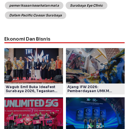
pemeriksaan kesehatan mata
Surabaya Eye Clinic
Dafam Pacific Caesar Surabaya
Ekonomi Dan Bisnis
Wagub Emil Buka IdeaFest
Ajang IFW 2026:
Surabaya 2026, Tegaskan
Pemberdayaan UMKM
Ekosistem Inovasi Jawa
Pertamina Patra Niaga Sasar
Timur
Kelompok Disabilitas dan
Keberlanjutan