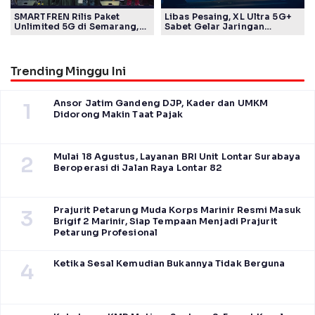
SMARTFREN Rilis Paket
Libas Pesaing, XL Ultra 5G+
Unlimited 5G di Semarang,
Sabet Gelar Jaringan
Mulai Rp40 Ribu
Tercepat Versi Ookla
Trending Minggu Ini
Ansor Jatim Gandeng DJP, Kader dan UMKM
1
Didorong Makin Taat Pajak
Mulai 18 Agustus, Layanan BRI Unit Lontar Surabaya
2
Beroperasi di Jalan Raya Lontar 82
Prajurit Petarung Muda Korps Marinir Resmi Masuk
3
Brigif 2 Marinir, Siap Tempaan Menjadi Prajurit
Petarung Profesional
Ketika Sesal Kemudian Bukannya Tidak Berguna
4