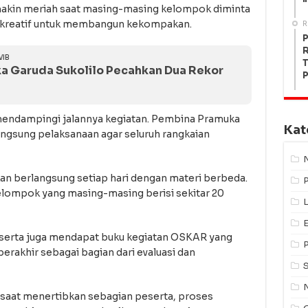
"
makin meriah saat masing-masing kelompok diminta
 kreatif untuk membangun kekompakan.
R
P
R
WIB
T
a Garuda Sukolilo Pecahkan Dua Rekor
P
endampingi jalannya kegiatan. Pembina Pramuka
Kat
angsung pelaksanaan agar seluruh rangkaian
 berlangsung setiap hari dengan materi berbeda.
kelompok yang masing-masing berisi sekitar 20
L
peserta juga mendapat buku kegiatan OSKAR yang
erakhir sebagai bagian dari evaluasi dan
saat menertibkan sebagian peserta, proses