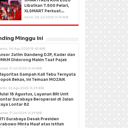
SMARTFREN RUN 2026
Libatkan 7.500 Pelari,
XLSMART Perkuat
Kedekatan dengan
Senin, 06 Jul 2026 14:19 WIB
Pelanggan
nding Minggu Ini
amis, 06 Agu 2026 18:45 WIB
nsor Jatim Gandeng DJP, Kader dan
MKM Didorong Makin Taat Pajak
umat, 31 Jul 2026 14:44 WIB
ayoritas Sampah Kali Tebu Ternyata
opok Bekas, Ini Temuan MOZAIK
enin, 03 Agu 2026 13:29 WIB
ulai 18 Agustus, Layanan BRI Unit
ontar Surabaya Beroperasi di Jalan
aya Lontar 82
umat, 31 Jul 2026 13:29 WIB
JTI Surabaya Desak Presiden
rabowo Minta Maaf atas Istilah