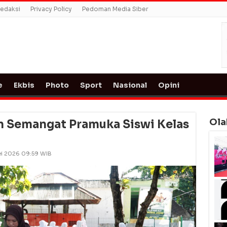
edaksi
Privacy Policy
Pedoman Media Siber
e
Ekbis
Photo
Sport
Nasional
Opini
Ola
 Semangat Pramuka Siswi Kelas
ei 2026 09:59 WIB