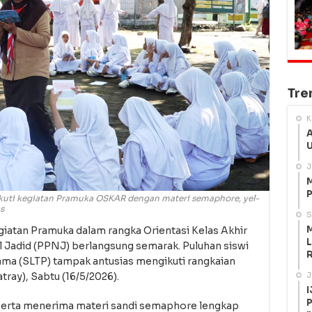
Tre
K
A
U
J
M
P
ikuti kegiatan Pramuka OSKAR dengan materi semaphore, yel-
s
S
M
tan Pramuka dalam rangka Orientasi Kelas Akhir
L
 Jadid (PPNJ) berlangsung semarak. Puluhan siswi
R
tama (SLTP) tampak antusias mengikuti rangkaian
atray), Sabtu (16/5/2026).
J
I
P
serta menerima materi sandi semaphore lengkap