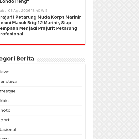
Londo Ireng"
abu, 05 Agu 2026 18:40 WIB
rajurit Petarung Muda Korps Marinir
esmi Masuk Brigif 2 Marinir, Siap
empaan Menjadi Prajurit Petarung
rofesional
egori Berita
News
Peristiwa
ifestyle
Ekbis
Photo
Sport
Nasional