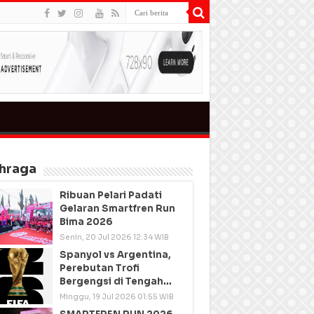
hraga
Ribuan Pelari Padati
Gelaran Smartfren Run
Bima 2026
Senin, 20 Jul 2026 12:34 WIB
Spanyol vs Argentina,
Perebutan Trofi
Bergengsi di Tengah
Semangat Persatuan
Minggu, 19 Jul 2026 01:55 WIB