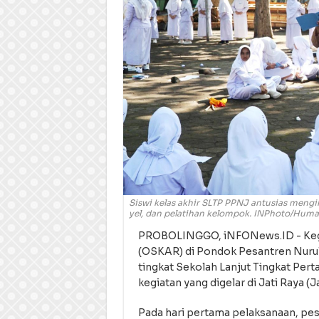
Siswi kelas akhir SLTP PPNJ antusias meng
yel, dan pelatihan kelompok. INPhoto/Huma
PROBOLINGGO, iNFONews.ID - Kegia
(OSKAR) di Pondok Pesantren Nurul
tingkat Sekolah Lanjut Tingkat Per
kegiatan yang digelar di Jati Raya (J
Pada hari pertama pelaksanaan, pe