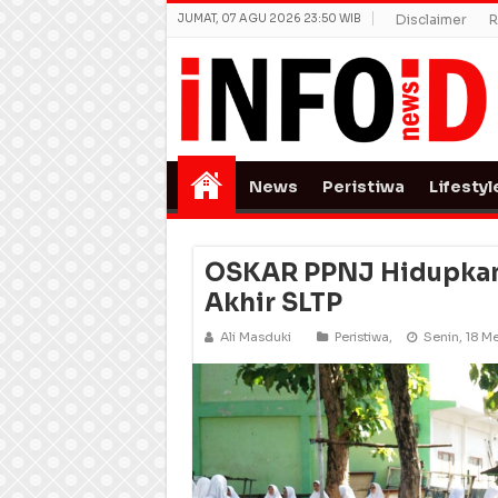
JUMAT, 07 AGU 2026 23:50 WIB
Disclaimer
R
News
Peristiwa
Lifestyl
OSKAR PPNJ Hidupkan
Akhir SLTP
Ali Masduki
Peristiwa
,
Senin, 18 M