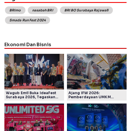
BRImo
nasabah BRI
BRI BO Surabaya Rajawali
Smada Run Fest 2024
Ekonomi Dan Bisnis
Wagub Emil Buka IdeaFest
Ajang IFW 2026:
Surabaya 2026, Tegaskan
Pemberdayaan UMKM
Ekosistem Inovasi Jawa
Pertamina Patra Niaga Sasar
Timur
Kelompok Disabilitas dan
Keberlanjutan