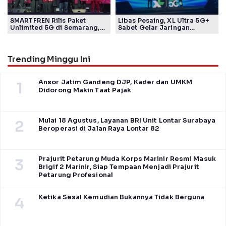
SMARTFREN Rilis Paket
Libas Pesaing, XL Ultra 5G+
Unlimited 5G di Semarang,
Sabet Gelar Jaringan
Mulai Rp40 Ribu
Tercepat Versi Ookla
Trending Minggu Ini
Ansor Jatim Gandeng DJP, Kader dan UMKM
1
Didorong Makin Taat Pajak
Mulai 18 Agustus, Layanan BRI Unit Lontar Surabaya
2
Beroperasi di Jalan Raya Lontar 82
Prajurit Petarung Muda Korps Marinir Resmi Masuk
3
Brigif 2 Marinir, Siap Tempaan Menjadi Prajurit
Petarung Profesional
Ketika Sesal Kemudian Bukannya Tidak Berguna
4