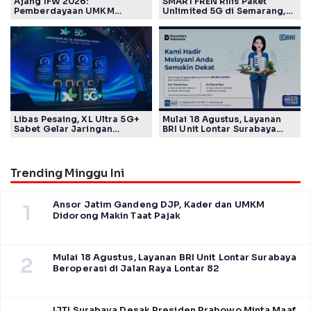
Ajang IFW 2026:
SMARTFREN Rilis Paket
Pemberdayaan UMKM
Unlimited 5G di Semarang,
Pertamina Patra Niaga Sasar
Mulai Rp40 Ribu
Kelompok Disabilitas dan
Keberlanjutan
Libas Pesaing, XL Ultra 5G+
Mulai 18 Agustus, Layanan
Sabet Gelar Jaringan
BRI Unit Lontar Surabaya
Tercepat Versi Ookla
Beroperasi di Jalan Raya
Lontar 82
Trending Minggu Ini
Ansor Jatim Gandeng DJP, Kader dan UMKM
1
Didorong Makin Taat Pajak
Mulai 18 Agustus, Layanan BRI Unit Lontar Surabaya
2
Beroperasi di Jalan Raya Lontar 82
IJTI Surabaya Desak Presiden Prabowo Minta Maaf