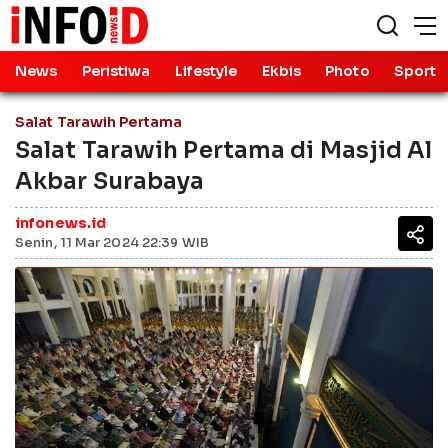
News
Peristiwa
Lifestyle
Ekbis
Photo
Sport
Salat Tarawih Pertama
Salat Tarawih Pertama di Masjid Al
Akbar Surabaya
infonews.id
Senin, 11 Mar 2024 22:39 WIB