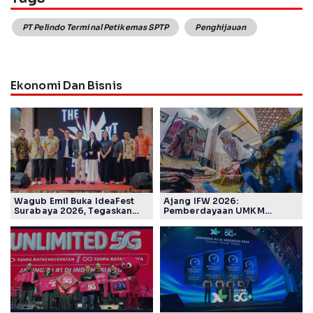
PT Pelindo Terminal Petikemas SPTP
Penghijauan
Ekonomi Dan Bisnis
Wagub Emil Buka IdeaFest
Ajang IFW 2026:
Surabaya 2026, Tegaskan
Pemberdayaan UMKM
Ekosistem Inovasi Jawa
Pertamina Patra Niaga Sasar
Timur
Kelompok Disabilitas dan
Keberlanjutan