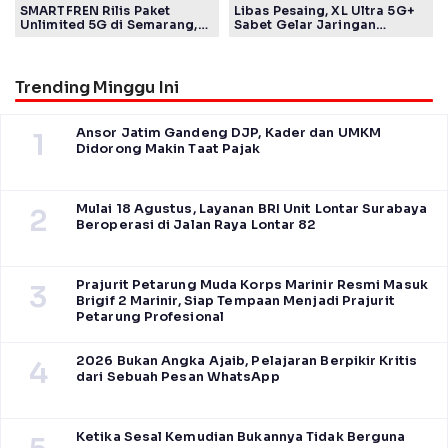
SMARTFREN Rilis Paket
Libas Pesaing, XL Ultra 5G+
Unlimited 5G di Semarang,
Sabet Gelar Jaringan
Mulai Rp40 Ribu
Tercepat Versi Ookla
Trending Minggu Ini
Ansor Jatim Gandeng DJP, Kader dan UMKM
1
Didorong Makin Taat Pajak
Mulai 18 Agustus, Layanan BRI Unit Lontar Surabaya
2
Beroperasi di Jalan Raya Lontar 82
Prajurit Petarung Muda Korps Marinir Resmi Masuk
3
Brigif 2 Marinir, Siap Tempaan Menjadi Prajurit
Petarung Profesional
2026 Bukan Angka Ajaib, Pelajaran Berpikir Kritis
4
dari Sebuah Pesan WhatsApp
Ketika Sesal Kemudian Bukannya Tidak Berguna