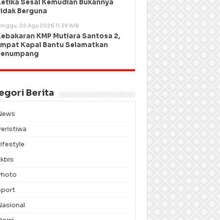
etika Sesal Kemudian Bukannya
idak Berguna
inggu, 02 Agu 2026 11:39 WIB
ebakaran KMP Mutiara Santosa 2,
mpat Kapal Bantu Selamatkan
Penumpang
egori Berita
News
Peristiwa
ifestyle
Ekbis
Photo
Sport
Nasional