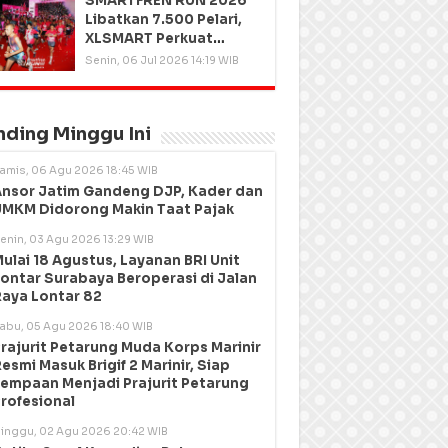
SMARTFREN RUN 2026
Libatkan 7.500 Pelari,
XLSMART Perkuat
Kedekatan dengan
Senin, 06 Jul 2026 14:19 WIB
Pelanggan
nding Minggu Ini
amis, 06 Agu 2026 18:45 WIB
nsor Jatim Gandeng DJP, Kader dan
MKM Didorong Makin Taat Pajak
enin, 03 Agu 2026 13:29 WIB
ulai 18 Agustus, Layanan BRI Unit
ontar Surabaya Beroperasi di Jalan
aya Lontar 82
abu, 05 Agu 2026 18:40 WIB
rajurit Petarung Muda Korps Marinir
esmi Masuk Brigif 2 Marinir, Siap
empaan Menjadi Prajurit Petarung
rofesional
inggu, 02 Agu 2026 20:42 WIB