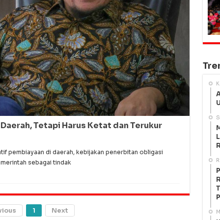
Tre
K
A
U
S
Daerah, Tetapi Harus Ketat dan Terukur
M
L
R
f pembiayaan di daerah, kebijakan penerbitan obligasi
R
merintah sebagai tindak
P
R
T
P
vious
1
Next
M