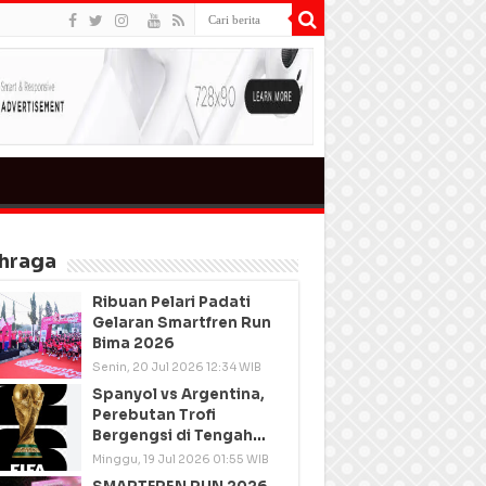
hraga
Ribuan Pelari Padati
Gelaran Smartfren Run
Bima 2026
Senin, 20 Jul 2026 12:34 WIB
Spanyol vs Argentina,
Perebutan Trofi
Bergengsi di Tengah
Semangat Persatuan
Minggu, 19 Jul 2026 01:55 WIB