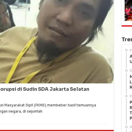
Tre
K
A
U
S
M
L
R
rupsi di Sudin SDA Jakarta Selatan
R
P
i Masyarakat Sipil (FKMS) membeber hasil temuannya
R
ngan negara, di sejumlah
T
P
M