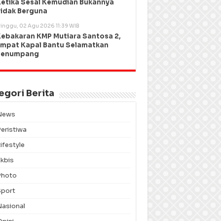
etika Sesal Kemudian Bukannya
idak Berguna
inggu, 02 Agu 2026 11:39 WIB
ebakaran KMP Mutiara Santosa 2,
mpat Kapal Bantu Selamatkan
Penumpang
egori Berita
News
Peristiwa
ifestyle
Ekbis
Photo
Sport
Nasional