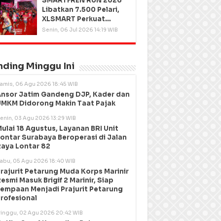
SMARTFREN RUN 2026
Libatkan 7.500 Pelari,
XLSMART Perkuat
Kedekatan dengan
Senin, 06 Jul 2026 14:19 WIB
Pelanggan
nding Minggu Ini
amis, 06 Agu 2026 18:45 WIB
nsor Jatim Gandeng DJP, Kader dan
MKM Didorong Makin Taat Pajak
enin, 03 Agu 2026 13:29 WIB
ulai 18 Agustus, Layanan BRI Unit
ontar Surabaya Beroperasi di Jalan
aya Lontar 82
abu, 05 Agu 2026 18:40 WIB
rajurit Petarung Muda Korps Marinir
esmi Masuk Brigif 2 Marinir, Siap
empaan Menjadi Prajurit Petarung
rofesional
inggu, 02 Agu 2026 20:42 WIB