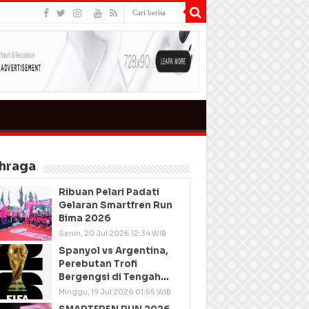
hraga
Ribuan Pelari Padati
Gelaran Smartfren Run
Bima 2026
Senin, 20 Jul 2026 12:34 WIB
Spanyol vs Argentina,
Perebutan Trofi
Bergengsi di Tengah
Semangat Persatuan
Minggu, 19 Jul 2026 01:55 WIB