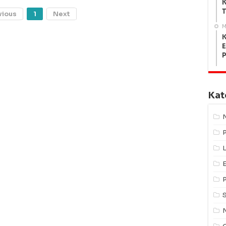
K
T
vious
1
Next
M
K
E
Kat
L