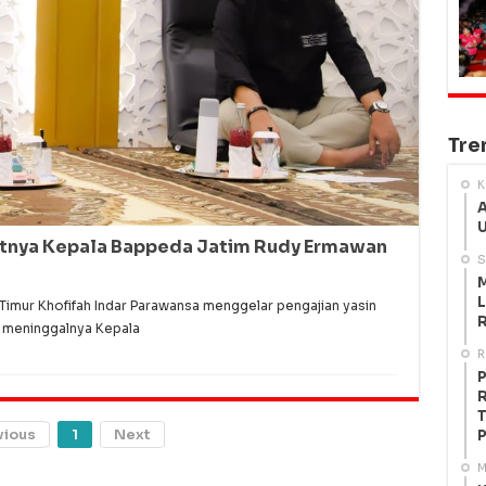
Tre
K
A
U
fatnya Kepala Bappeda Jatim Rudy Ermawan
S
M
L
imur Khofifah Indar Parawansa menggelar pengajian yasin
R
i meninggalnya Kepala
R
P
R
T
vious
1
Next
P
M