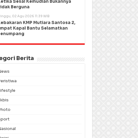
etika Sesal Kemudian Bukannya
idak Berguna
inggu, 02 Agu 2026 11:39 WIB
ebakaran KMP Mutiara Santosa 2,
mpat Kapal Bantu Selamatkan
Penumpang
egori Berita
News
Peristiwa
ifestyle
Ekbis
Photo
Sport
Nasional