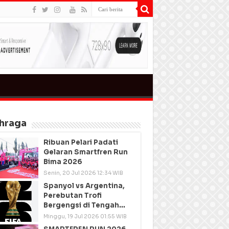
hraga
Ribuan Pelari Padati
Gelaran Smartfren Run
Bima 2026
Senin, 20 Jul 2026 12:34 WIB
Spanyol vs Argentina,
Perebutan Trofi
Bergengsi di Tengah
Semangat Persatuan
Minggu, 19 Jul 2026 01:55 WIB