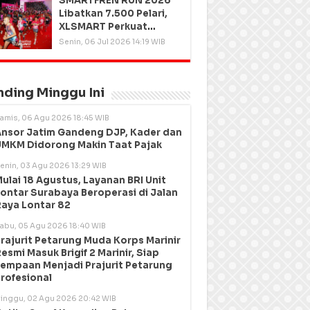
SMARTFREN RUN 2026
Libatkan 7.500 Pelari,
XLSMART Perkuat
Kedekatan dengan
Senin, 06 Jul 2026 14:19 WIB
Pelanggan
nding Minggu Ini
amis, 06 Agu 2026 18:45 WIB
nsor Jatim Gandeng DJP, Kader dan
MKM Didorong Makin Taat Pajak
enin, 03 Agu 2026 13:29 WIB
ulai 18 Agustus, Layanan BRI Unit
ontar Surabaya Beroperasi di Jalan
aya Lontar 82
abu, 05 Agu 2026 18:40 WIB
rajurit Petarung Muda Korps Marinir
esmi Masuk Brigif 2 Marinir, Siap
empaan Menjadi Prajurit Petarung
rofesional
inggu, 02 Agu 2026 20:42 WIB