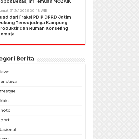
opok Bekas, Ini Temuan MOZAIK
umat, 31 Jul 2026 20:48 WIB
uad dari Fraksi PDIP DPRD Jatim
Dukung Terwujudnya Kampung
roduktif dan Rumah Konseling
Remaja
egori Berita
News
Peristiwa
ifestyle
Ekbis
Photo
Sport
Nasional