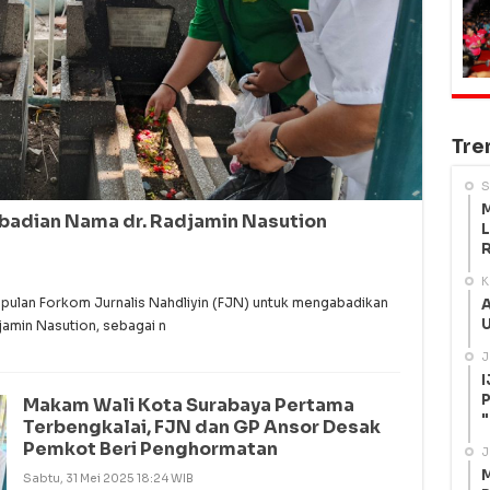
Tre
S
M
adian Nama dr. Radjamin Nasution
L
R
K
ulan Forkom Jurnalis Nahdliyin (FJN) untuk mengabadikan
A
U
jamin Nasution, sebagai n
J
I
P
Makam Wali Kota Surabaya Pertama
"
Terbengkalai, FJN dan GP Ansor Desak
Pemkot Beri Penghormatan
J
M
Sabtu, 31 Mei 2025 18:24 WIB