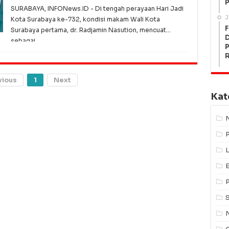
P
SURABAYA, INFONews.ID - Di tengah perayaan Hari Jadi
J
Kota Surabaya ke-732, kondisi makam Wali Kota
F
Surabaya pertama, dr. Radjamin Nasution, mencuat
sebagai
P
vious
1
Next
Kat
L