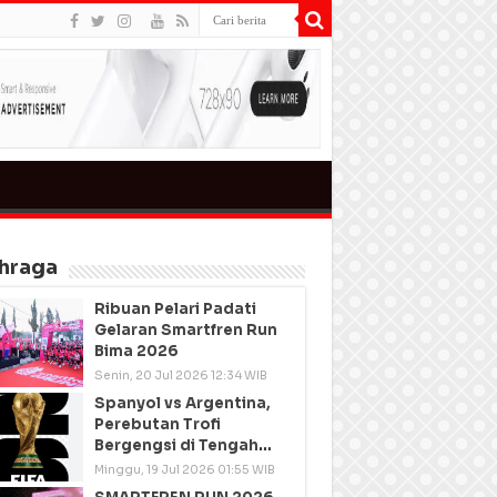
hraga
Ribuan Pelari Padati
Gelaran Smartfren Run
Bima 2026
Senin, 20 Jul 2026 12:34 WIB
Spanyol vs Argentina,
Perebutan Trofi
Bergengsi di Tengah
Semangat Persatuan
Minggu, 19 Jul 2026 01:55 WIB