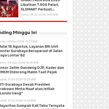
SMARTFREN RUN 2026
Libatkan 7.500 Pelari,
XLSMART Perkuat
Kedekatan dengan
Senin, 06 Jul 2026 14:19 WIB
Pelanggan
nding Minggu Ini
enin, 03 Agu 2026 13:29 WIB
ulai 18 Agustus, Layanan BRI Unit
ontar Surabaya Beroperasi di Jalan
aya Lontar 82
amis, 06 Agu 2026 18:45 WIB
nsor Jatim Gandeng DJP, Kader dan
MKM Didorong Makin Taat Pajak
umat, 31 Jul 2026 13:29 WIB
JTI Surabaya Desak Presiden
rabowo Minta Maaf atas Istilah
Londo Ireng"
umat, 31 Jul 2026 14:44 WIB
ayoritas Sampah Kali Tebu Ternyata