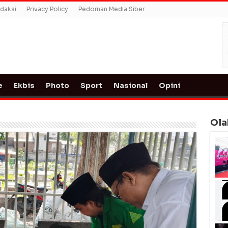
daksi
Privacy Policy
Pedoman Media Siber
e
Ekbis
Photo
Sport
Nasional
Opini
Ola