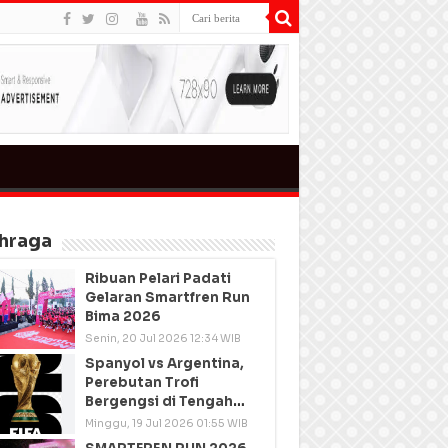
hraga
Ribuan Pelari Padati
Gelaran Smartfren Run
Bima 2026
Senin, 20 Jul 2026 12:34 WIB
Spanyol vs Argentina,
Perebutan Trofi
Bergengsi di Tengah
Semangat Persatuan
Minggu, 19 Jul 2026 01:55 WIB