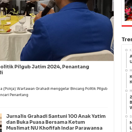
Tre
K
A
U
olitik Pilgub Jatim 2024, Penantang
M
li
K
K
(Pokja) Wartawan Grahadi menggelar Bincang Politik Pilgub
M
ncari Penantang
2
B
Jurnalis Grahadi Santuni 100 Anak Yatim
S
dan Buka Puasa Bersama Ketum
M
Muslimat NU Khofifah Indar Parawansa
L