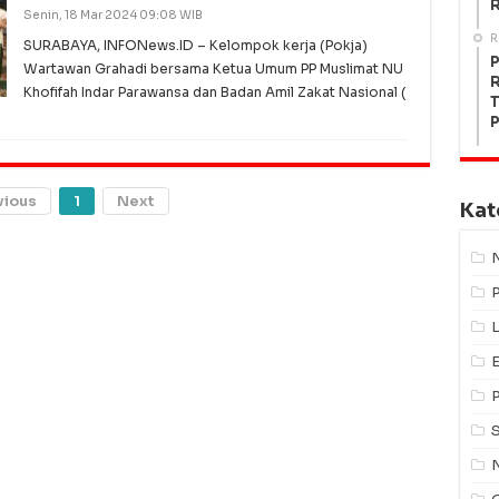
R
Senin, 18 Mar 2024 09:08 WIB
R
SURABAYA, INFONews.ID – Kelompok kerja (Pokja)
P
Wartawan Grahadi bersama Ketua Umum PP Muslimat NU
R
Khofifah Indar Parawansa dan Badan Amil Zakat Nasional (
T
P
vious
1
Next
Kat
L