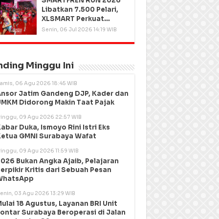
SMARTFREN RUN 2026
Libatkan 7.500 Pelari,
XLSMART Perkuat
Kedekatan dengan
Senin, 06 Jul 2026 14:19 WIB
Pelanggan
nding Minggu Ini
amis, 06 Agu 2026 18:45 WIB
nsor Jatim Gandeng DJP, Kader dan
MKM Didorong Makin Taat Pajak
inggu, 09 Agu 2026 22:57 WIB
abar Duka, Ismoyo Rini Istri Eks
etua GMNI Surabaya Wafat
inggu, 09 Agu 2026 11:59 WIB
026 Bukan Angka Ajaib, Pelajaran
erpikir Kritis dari Sebuah Pesan
WhatsApp
enin, 03 Agu 2026 13:29 WIB
ulai 18 Agustus, Layanan BRI Unit
ontar Surabaya Beroperasi di Jalan