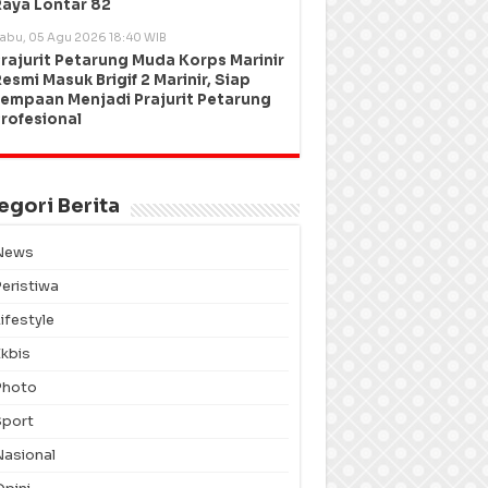
aya Lontar 82
abu, 05 Agu 2026 18:40 WIB
rajurit Petarung Muda Korps Marinir
esmi Masuk Brigif 2 Marinir, Siap
empaan Menjadi Prajurit Petarung
rofesional
egori Berita
News
Peristiwa
ifestyle
Ekbis
Photo
Sport
Nasional