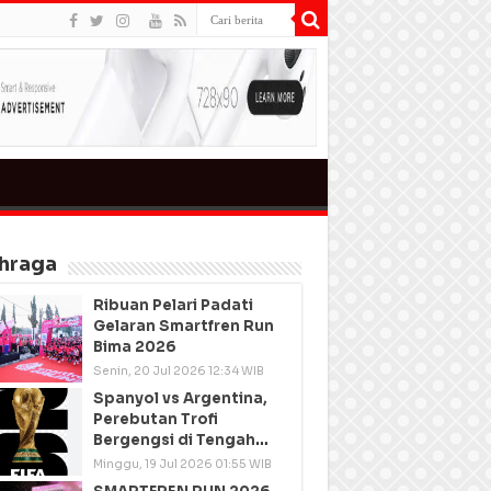
hraga
Ribuan Pelari Padati
Gelaran Smartfren Run
Bima 2026
Senin, 20 Jul 2026 12:34 WIB
Spanyol vs Argentina,
Perebutan Trofi
Bergengsi di Tengah
Semangat Persatuan
Minggu, 19 Jul 2026 01:55 WIB