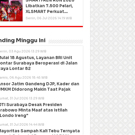
SMARTFREN RUN 2026
Libatkan 7.500 Pelari,
XLSMART Perkuat
Kedekatan dengan
Senin, 06 Jul 2026 14:19 WIB
Pelanggan
nding Minggu Ini
enin, 03 Agu 2026 13:29 WIB
ulai 18 Agustus, Layanan BRI Unit
ontar Surabaya Beroperasi di Jalan
aya Lontar 82
amis, 06 Agu 2026 18:45 WIB
nsor Jatim Gandeng DJP, Kader dan
MKM Didorong Makin Taat Pajak
umat, 31 Jul 2026 13:29 WIB
JTI Surabaya Desak Presiden
rabowo Minta Maaf atas Istilah
Londo Ireng"
umat, 31 Jul 2026 14:44 WIB
ayoritas Sampah Kali Tebu Ternyata