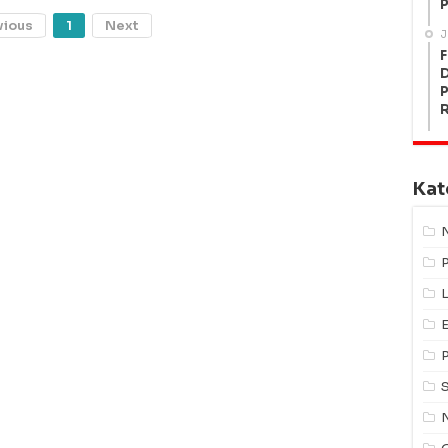
P
vious
1
Next
J
F
P
Kat
L