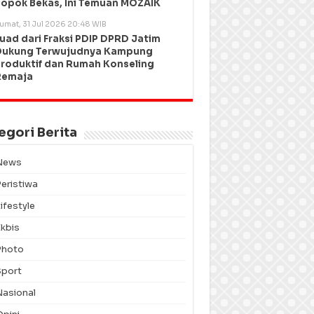
opok Bekas, Ini Temuan MOZAIK
umat, 31 Jul 2026 20:48 WIB
uad dari Fraksi PDIP DPRD Jatim
Dukung Terwujudnya Kampung
roduktif dan Rumah Konseling
Remaja
egori Berita
News
Peristiwa
ifestyle
Ekbis
Photo
Sport
Nasional