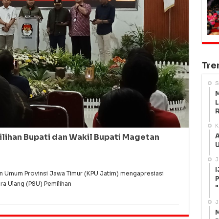
Tre
S
M
L
R
K
A
ihan Bupati dan Wakil Bupati Magetan
U
J
I
n Umum Provinsi Jawa Timur (KPU Jatim) mengapresiasi
P
a Ulang (PSU) Pemilihan
"
J
M