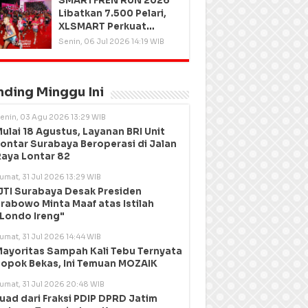
SMARTFREN RUN 2026
Libatkan 7.500 Pelari,
XLSMART Perkuat
Kedekatan dengan
Senin, 06 Jul 2026 14:19 WIB
Pelanggan
nding Minggu Ini
enin, 03 Agu 2026 13:29 WIB
ulai 18 Agustus, Layanan BRI Unit
ontar Surabaya Beroperasi di Jalan
aya Lontar 82
umat, 31 Jul 2026 13:29 WIB
JTI Surabaya Desak Presiden
rabowo Minta Maaf atas Istilah
Londo Ireng"
umat, 31 Jul 2026 14:44 WIB
ayoritas Sampah Kali Tebu Ternyata
opok Bekas, Ini Temuan MOZAIK
umat, 31 Jul 2026 20:48 WIB
uad dari Fraksi PDIP DPRD Jatim