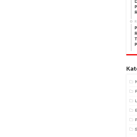
P
R
P
R
T
P
Kat
L