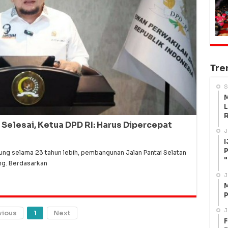
Tre
S
M
L
R
 Selesai, Ketua DPD RI: Harus Dipercepat
J
I
P
ng selama 23 tahun lebih, pembangunan Jalan Pantai Selatan
"
ng. Berdasarkan
J
M
P
J
vious
1
Next
F