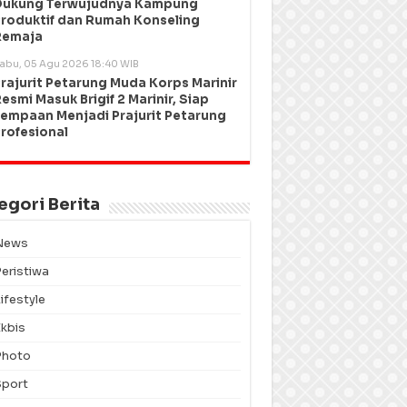
Dukung Terwujudnya Kampung
roduktif dan Rumah Konseling
Remaja
abu, 05 Agu 2026 18:40 WIB
rajurit Petarung Muda Korps Marinir
esmi Masuk Brigif 2 Marinir, Siap
empaan Menjadi Prajurit Petarung
rofesional
egori Berita
News
Peristiwa
ifestyle
Ekbis
Photo
Sport