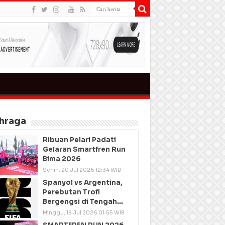
hraga
Ribuan Pelari Padati
Gelaran Smartfren Run
Bima 2026
Senin, 20 Jul 2026 12:34 WIB
Spanyol vs Argentina,
Perebutan Trofi
Bergengsi di Tengah
Semangat Persatuan
Minggu, 19 Jul 2026 01:55 WIB