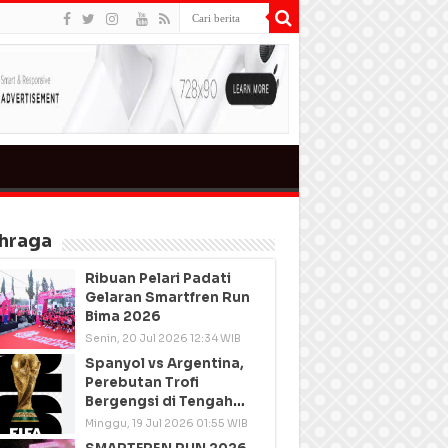
hraga
Ribuan Pelari Padati
Gelaran Smartfren Run
Bima 2026
Senin, 20 Jul 2026 12:34 WIB
Spanyol vs Argentina,
Perebutan Trofi
Bergengsi di Tengah
Semangat Persatuan
Minggu, 19 Jul 2026 01:55 WIB