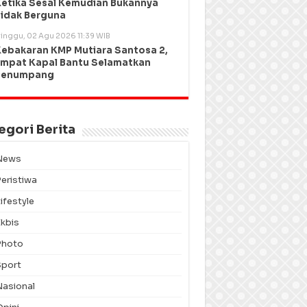
etika Sesal Kemudian Bukannya
idak Berguna
inggu, 02 Agu 2026 11:39 WIB
ebakaran KMP Mutiara Santosa 2,
mpat Kapal Bantu Selamatkan
Penumpang
egori Berita
News
Peristiwa
ifestyle
Ekbis
Photo
Sport
Nasional