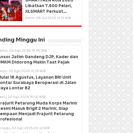
SMARTFREN RUN 2026
Libatkan 7.500 Pelari,
XLSMART Perkuat
Kedekatan dengan
Senin, 06 Jul 2026 14:19 WIB
Pelanggan
nding Minggu Ini
amis, 06 Agu 2026 18:45 WIB
nsor Jatim Gandeng DJP, Kader dan
MKM Didorong Makin Taat Pajak
enin, 03 Agu 2026 13:29 WIB
ulai 18 Agustus, Layanan BRI Unit
ontar Surabaya Beroperasi di Jalan
aya Lontar 82
abu, 05 Agu 2026 18:40 WIB
rajurit Petarung Muda Korps Marinir
esmi Masuk Brigif 2 Marinir, Siap
empaan Menjadi Prajurit Petarung
rofesional
inggu, 02 Agu 2026 20:42 WIB