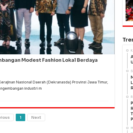
Tre
K
A
bangan Modest Fashion Lokal Berdaya
U
S
M
ajinan Nasional Daerah (Dekranasda) Provinsi Jawa Timur,
L
R
engembangan industri m
R
P
R
T
vious
1
Next
P
M