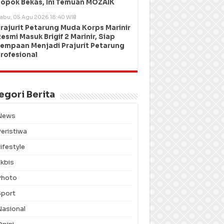
opok Bekas, Ini Temuan MOZAIK
abu, 05 Agu 2026 18:40 WIB
rajurit Petarung Muda Korps Marinir
esmi Masuk Brigif 2 Marinir, Siap
empaan Menjadi Prajurit Petarung
rofesional
egori Berita
News
Peristiwa
ifestyle
Ekbis
Photo
Sport
Nasional