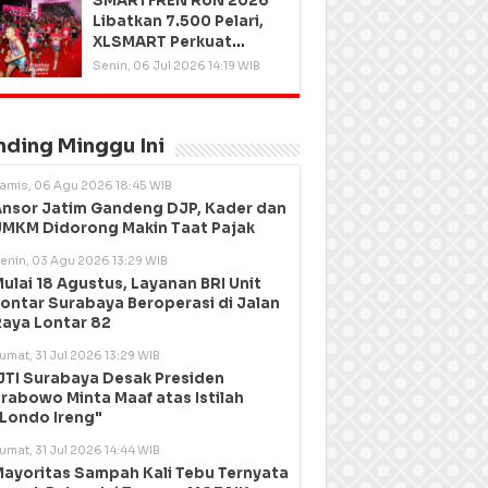
SMARTFREN RUN 2026
Libatkan 7.500 Pelari,
XLSMART Perkuat
Kedekatan dengan
Senin, 06 Jul 2026 14:19 WIB
Pelanggan
nding Minggu Ini
amis, 06 Agu 2026 18:45 WIB
nsor Jatim Gandeng DJP, Kader dan
MKM Didorong Makin Taat Pajak
enin, 03 Agu 2026 13:29 WIB
ulai 18 Agustus, Layanan BRI Unit
ontar Surabaya Beroperasi di Jalan
aya Lontar 82
umat, 31 Jul 2026 13:29 WIB
JTI Surabaya Desak Presiden
rabowo Minta Maaf atas Istilah
Londo Ireng"
umat, 31 Jul 2026 14:44 WIB
ayoritas Sampah Kali Tebu Ternyata