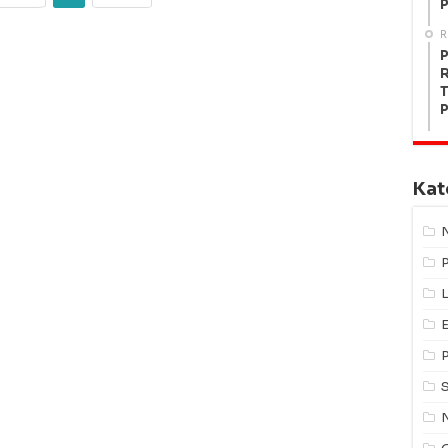
P
R
P
R
T
P
Kat
L