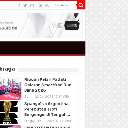
hraga
Ribuan Pelari Padati
Gelaran Smartfren Run
Bima 2026
Senin, 20 Jul 2026 12:34 WIB
Spanyol vs Argentina,
Perebutan Trofi
Bergengsi di Tengah
Semangat Persatuan
Minggu, 19 Jul 2026 01:55 WIB