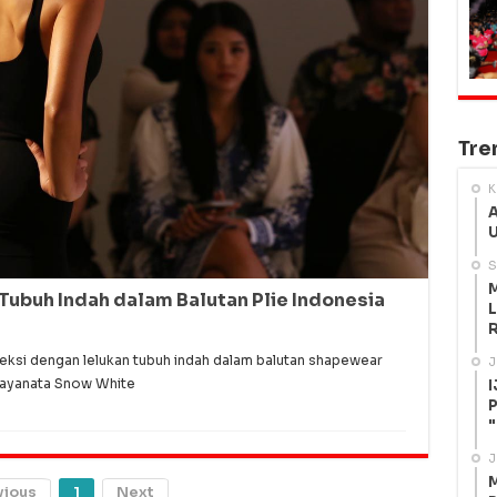
Tre
K
A
U
S
M
Tubuh Indah dalam Balutan Plie Indonesia
L
R
ksi dengan lelukan tubuh indah dalam balutan shapewear
J
 Jayanata Snow White
I
P
"
J
M
vious
1
Next