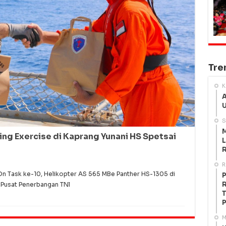
Tre
K
A
U
S
M
ng Exercise di Kaprang Yunani HS Spetsai
L
R
R
n Task ke-10, Helikopter AS 565 MBe Panther HS-1305 di
P
R
 Pusat Penerbangan TNl
T
P
M