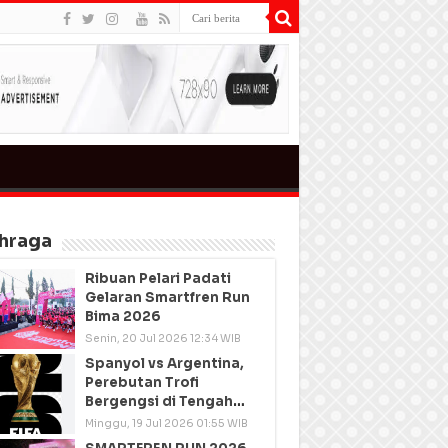
hraga
Ribuan Pelari Padati
Gelaran Smartfren Run
Bima 2026
Senin, 20 Jul 2026 12:34 WIB
Spanyol vs Argentina,
Perebutan Trofi
Bergengsi di Tengah
Semangat Persatuan
Minggu, 19 Jul 2026 01:55 WIB