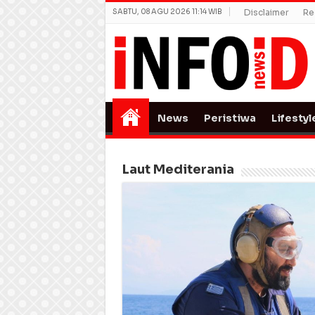
SABTU, 08 AGU 2026 11:14 WIB
Disclaimer
Re
News
Peristiwa
Lifestyl
Laut Mediterania