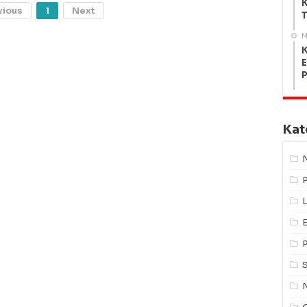
K
vious
1
Next
T
M
K
E
Kat
L