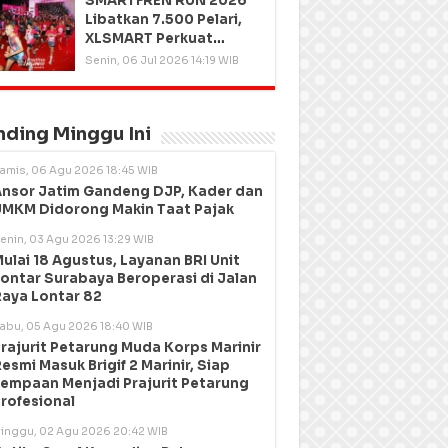
SMARTFREN RUN 2026
Libatkan 7.500 Pelari,
XLSMART Perkuat
Kedekatan dengan
Senin, 06 Jul 2026 14:19 WIB
Pelanggan
nding Minggu Ini
amis, 06 Agu 2026 18:45 WIB
nsor Jatim Gandeng DJP, Kader dan
MKM Didorong Makin Taat Pajak
enin, 03 Agu 2026 13:29 WIB
ulai 18 Agustus, Layanan BRI Unit
ontar Surabaya Beroperasi di Jalan
aya Lontar 82
abu, 05 Agu 2026 18:40 WIB
rajurit Petarung Muda Korps Marinir
esmi Masuk Brigif 2 Marinir, Siap
empaan Menjadi Prajurit Petarung
rofesional
inggu, 02 Agu 2026 20:42 WIB