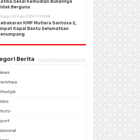
etika Sesal Kemudian Bukannya
idak Berguna
inggu, 02 Agu 2026 11:39 WIB
ebakaran KMP Mutiara Santosa 2,
mpat Kapal Bantu Selamatkan
Penumpang
egori Berita
News
Peristiwa
ifestyle
Ekbis
Photo
Sport
Nasional