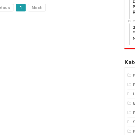
P
vious
1
Next
M
J
“
Kat
L