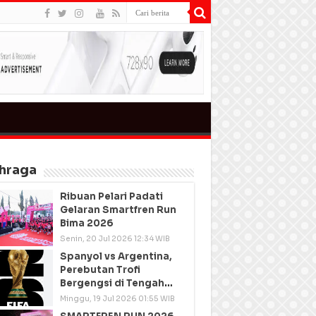
hraga
Ribuan Pelari Padati
Gelaran Smartfren Run
Bima 2026
Senin, 20 Jul 2026 12:34 WIB
Spanyol vs Argentina,
Perebutan Trofi
Bergengsi di Tengah
Semangat Persatuan
Minggu, 19 Jul 2026 01:55 WIB