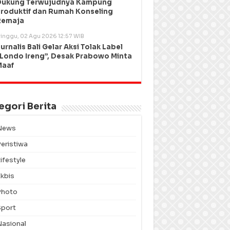
Dukung Terwujudnya Kampung
roduktif dan Rumah Konseling
Remaja
inggu, 02 Agu 2026 12:57 WIB
urnalis Bali Gelar Aksi Tolak Label
Londo Ireng”, Desak Prabowo Minta
Maaf
egori Berita
News
Peristiwa
ifestyle
Ekbis
Photo
Sport
Nasional