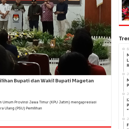
Tre
S
M
L
R
J
M
ihan Bupati dan Wakil Bupati Magetan
P
J
I
n Umum Provinsi Jawa Timur (KPU Jatim) mengapresiasi
P
a Ulang (PSU) Pemilihan
"
J
F