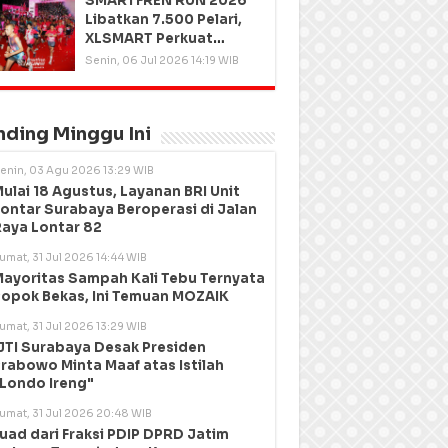
SMARTFREN RUN 2026
Libatkan 7.500 Pelari,
XLSMART Perkuat
Kedekatan dengan
Senin, 06 Jul 2026 14:19 WIB
Pelanggan
nding Minggu Ini
enin, 03 Agu 2026 13:29 WIB
ulai 18 Agustus, Layanan BRI Unit
ontar Surabaya Beroperasi di Jalan
aya Lontar 82
umat, 31 Jul 2026 14:44 WIB
ayoritas Sampah Kali Tebu Ternyata
opok Bekas, Ini Temuan MOZAIK
umat, 31 Jul 2026 13:29 WIB
JTI Surabaya Desak Presiden
rabowo Minta Maaf atas Istilah
Londo Ireng"
umat, 31 Jul 2026 20:48 WIB
uad dari Fraksi PDIP DPRD Jatim