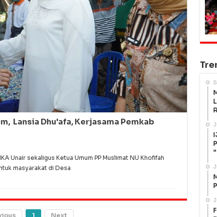
Tre
S
M
L
R
im, Lansia Dhu'afa, Kerjasama Pemkab
J
I
P
"
A Unair sekaligus Ketua Umum PP Muslimat NU Khofifah
J
ntuk masyarakat di Desa
M
P
J
F
vious
1
Next