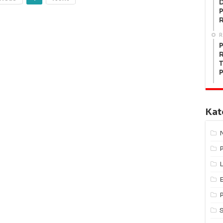
P
R
P
R
T
P
Kat
L