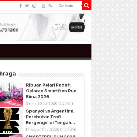
hraga
Ribuan Pelari Padati
Gelaran Smartfren Run
Bima 2026
Senin, 20 Jul 2026 12:34 WIB
Spanyol vs Argentina,
Perebutan Trofi
Bergengsi di Tengah
Semangat Persatuan
Minggu, 19 Jul 2026 01:55 WIB