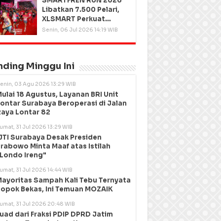
SMARTFREN RUN 2026
Libatkan 7.500 Pelari,
XLSMART Perkuat
Kedekatan dengan
Senin, 06 Jul 2026 14:19 WIB
Pelanggan
nding Minggu Ini
enin, 03 Agu 2026 13:29 WIB
ulai 18 Agustus, Layanan BRI Unit
ontar Surabaya Beroperasi di Jalan
aya Lontar 82
umat, 31 Jul 2026 13:29 WIB
JTI Surabaya Desak Presiden
rabowo Minta Maaf atas Istilah
Londo Ireng"
umat, 31 Jul 2026 14:44 WIB
ayoritas Sampah Kali Tebu Ternyata
opok Bekas, Ini Temuan MOZAIK
umat, 31 Jul 2026 20:48 WIB
uad dari Fraksi PDIP DPRD Jatim