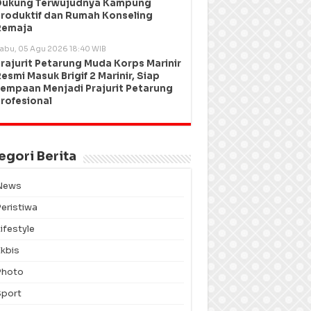
Dukung Terwujudnya Kampung
roduktif dan Rumah Konseling
Remaja
abu, 05 Agu 2026 18:40 WIB
rajurit Petarung Muda Korps Marinir
esmi Masuk Brigif 2 Marinir, Siap
empaan Menjadi Prajurit Petarung
rofesional
egori Berita
News
Peristiwa
ifestyle
Ekbis
Photo
Sport