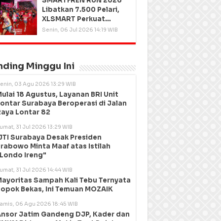
SMARTFREN RUN 2026
Libatkan 7.500 Pelari,
XLSMART Perkuat
Kedekatan dengan
Senin, 06 Jul 2026 14:19 WIB
Pelanggan
nding Minggu Ini
enin, 03 Agu 2026 13:29 WIB
ulai 18 Agustus, Layanan BRI Unit
ontar Surabaya Beroperasi di Jalan
aya Lontar 82
umat, 31 Jul 2026 13:29 WIB
JTI Surabaya Desak Presiden
rabowo Minta Maaf atas Istilah
Londo Ireng"
umat, 31 Jul 2026 14:44 WIB
ayoritas Sampah Kali Tebu Ternyata
opok Bekas, Ini Temuan MOZAIK
amis, 06 Agu 2026 18:45 WIB
nsor Jatim Gandeng DJP, Kader dan