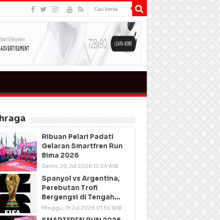
hraga
Ribuan Pelari Padati
Gelaran Smartfren Run
Bima 2026
Senin, 20 Jul 2026 12:34 WIB
Spanyol vs Argentina,
Perebutan Trofi
Bergengsi di Tengah
Semangat Persatuan
Minggu, 19 Jul 2026 01:55 WIB