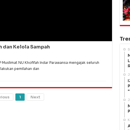
Tre
ah dan Kelola Sampah
S
M
L
Muslimat NU Khofifah Indar Parawansa mengajak seluruh
R
lakukan pemilahan dan
J
I
P
"
vious
1
Next
J
M
P
K
A