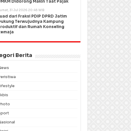
MKM Didorong Makin Taat Pajak
umat, 31 Jul 2026 20:48 WIB
uad dari Fraksi PDIP DPRD Jatim
Dukung Terwujudnya Kampung
roduktif dan Rumah Konseling
Remaja
egori Berita
News
Peristiwa
ifestyle
Ekbis
Photo
Sport
Nasional