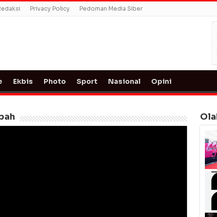
Redaksi
Privacy Policy
Pedoman Media Siber
e
Ekbis
Photo
Sport
Nasional
Opini
mpah
Ola