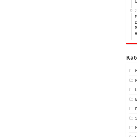
U
J
F
P
Kat
L