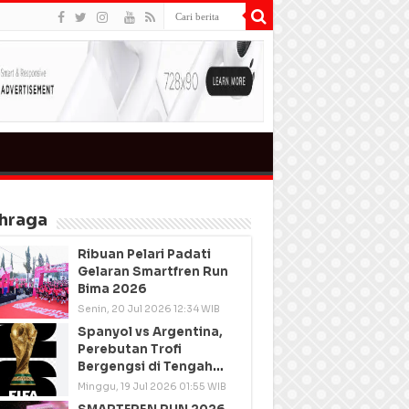
hraga
Ribuan Pelari Padati
Gelaran Smartfren Run
Bima 2026
Senin, 20 Jul 2026 12:34 WIB
Spanyol vs Argentina,
Perebutan Trofi
Bergengsi di Tengah
Semangat Persatuan
Minggu, 19 Jul 2026 01:55 WIB