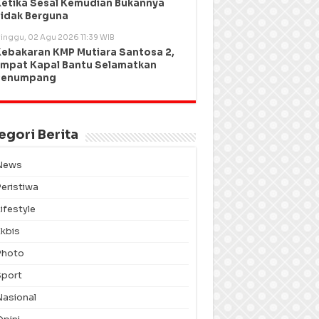
etika Sesal Kemudian Bukannya
idak Berguna
inggu, 02 Agu 2026 11:39 WIB
ebakaran KMP Mutiara Santosa 2,
mpat Kapal Bantu Selamatkan
Penumpang
egori Berita
News
Peristiwa
ifestyle
Ekbis
Photo
Sport
Nasional