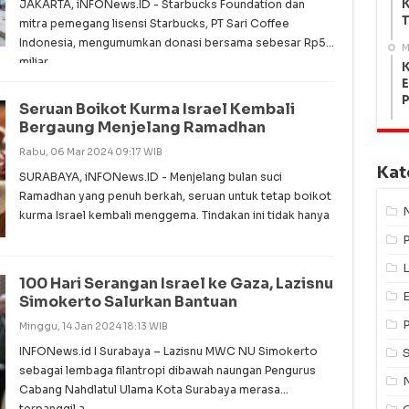
K
JAKARTA, iNFONews.ID - Starbucks Foundation dan
T
mitra pemegang lisensi Starbucks, PT Sari Coffee
Indonesia, mengumumkan donasi bersama sebesar Rp5
M
miliar
K
E
Seruan Boikot Kurma Israel Kembali
Bergaung Menjelang Ramadhan
Rabu, 06 Mar 2024 09:17 WIB
Kat
SURABAYA, iNFONews.ID - Menjelang bulan suci
Ramadhan yang penuh berkah, seruan untuk tetap boikot
kurma Israel kembali menggema. Tindakan ini tidak hanya
L
100 Hari Serangan Israel ke Gaza, Lazisnu
Simokerto Salurkan Bantuan
Minggu, 14 Jan 2024 18:13 WIB
INFONews.id I Surabaya – Lazisnu MWC NU Simokerto
sebagai lembaga filantropi dibawah naungan Pengurus
Cabang Nahdlatul Ulama Kota Surabaya merasa
terpanggil a