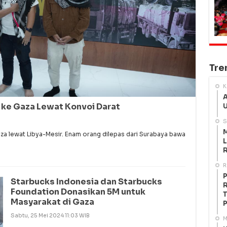
Tre
K
A
 ke Gaza Lewat Konvoi Darat
U
S
M
za lewat Libya-Mesir. Enam orang dilepas dari Surabaya bawa
L
R
R
P
Starbucks Indonesia dan Starbucks
R
Foundation Donasikan 5M untuk
T
Masyarakat di Gaza
P
Sabtu, 25 Mei 2024 11:03 WIB
M