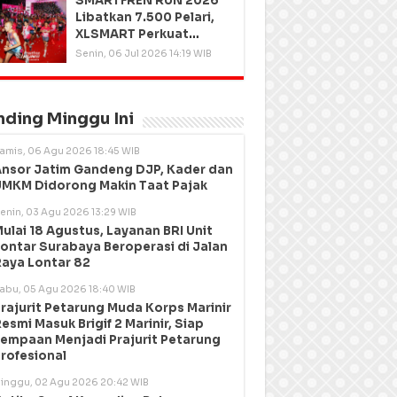
SMARTFREN RUN 2026
Libatkan 7.500 Pelari,
XLSMART Perkuat
Kedekatan dengan
Senin, 06 Jul 2026 14:19 WIB
Pelanggan
nding Minggu Ini
amis, 06 Agu 2026 18:45 WIB
nsor Jatim Gandeng DJP, Kader dan
MKM Didorong Makin Taat Pajak
enin, 03 Agu 2026 13:29 WIB
ulai 18 Agustus, Layanan BRI Unit
ontar Surabaya Beroperasi di Jalan
aya Lontar 82
abu, 05 Agu 2026 18:40 WIB
rajurit Petarung Muda Korps Marinir
esmi Masuk Brigif 2 Marinir, Siap
empaan Menjadi Prajurit Petarung
rofesional
inggu, 02 Agu 2026 20:42 WIB