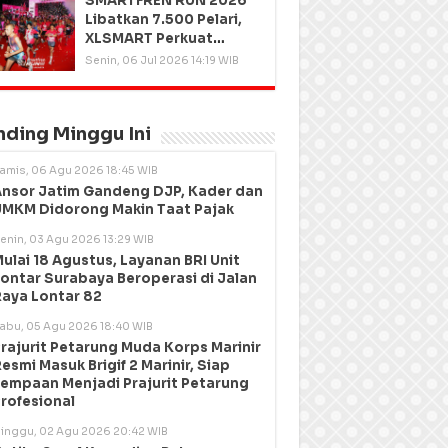
SMARTFREN RUN 2026
Libatkan 7.500 Pelari,
XLSMART Perkuat
Kedekatan dengan
Senin, 06 Jul 2026 14:19 WIB
Pelanggan
nding Minggu Ini
amis, 06 Agu 2026 18:45 WIB
nsor Jatim Gandeng DJP, Kader dan
MKM Didorong Makin Taat Pajak
enin, 03 Agu 2026 13:29 WIB
ulai 18 Agustus, Layanan BRI Unit
ontar Surabaya Beroperasi di Jalan
aya Lontar 82
abu, 05 Agu 2026 18:40 WIB
rajurit Petarung Muda Korps Marinir
esmi Masuk Brigif 2 Marinir, Siap
empaan Menjadi Prajurit Petarung
rofesional
inggu, 02 Agu 2026 20:42 WIB