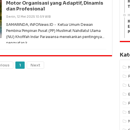
K
Motor Organisasi yang Adaptif, Dinamis
T
dan Profesional
M
Senin, 12 Mei 2025 10:59 WIB
K
SAMARINDA, iNFONews.ID - Ketua Umum Dewan
E
Pembina Pimpinan Pusat (PP) Muslimat Nahdlatul Ulama
(NU) Khofifah Indar Parawansa menekankan pentingnya
penguatan k
Kat
vious
1
Next
L