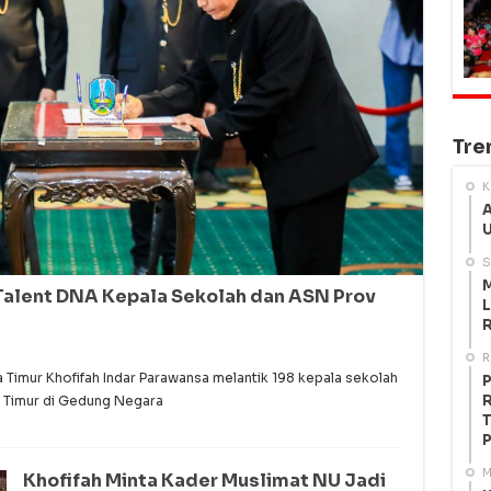
Tre
K
A
U
S
M
Talent DNA Kepala Sekolah dan ASN Prov
L
R
R
imur Khofifah Indar Parawansa melantik 198 kepala sekolah
P
R
 Timur di Gedung Negara
T
P
M
Khofifah Minta Kader Muslimat NU Jadi