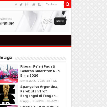
hraga
Ribuan Pelari Padati
Gelaran Smartfren Run
Bima 2026
Senin, 20 Jul 2026 12:34 WIB
Spanyol vs Argentina,
Perebutan Trofi
Bergengsi di Tengah
Semangat Persatuan
Minggu, 19 Jul 2026 01:55 WIB