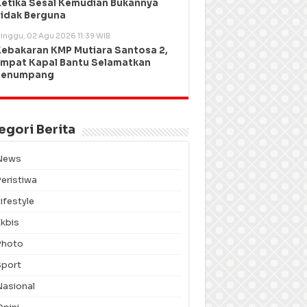
etika Sesal Kemudian Bukannya
idak Berguna
inggu, 02 Agu 2026 11:39 WIB
ebakaran KMP Mutiara Santosa 2,
mpat Kapal Bantu Selamatkan
Penumpang
egori Berita
News
Peristiwa
ifestyle
Ekbis
Photo
Sport
Nasional