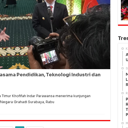
Tre
K
A
U
S
jasama Pendidikan, Teknologi Industri dan
M
L
R
R
Timur Khofifah Indar Parawansa menerima kunjungan
P
 Negara Grahadi Surabaya, Rabu
R
T
P
M