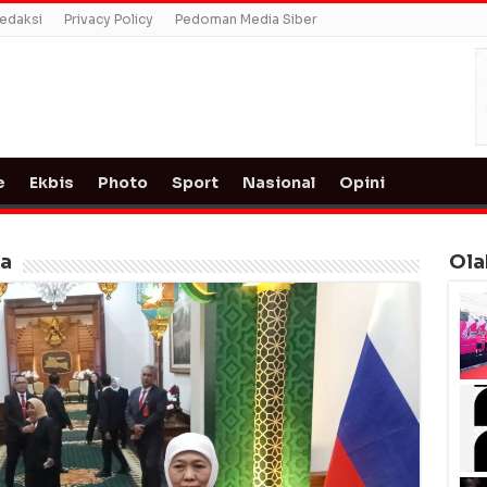
edaksi
Privacy Policy
Pedoman Media Siber
e
Ekbis
Photo
Sport
Nasional
Opini
ia
Ola