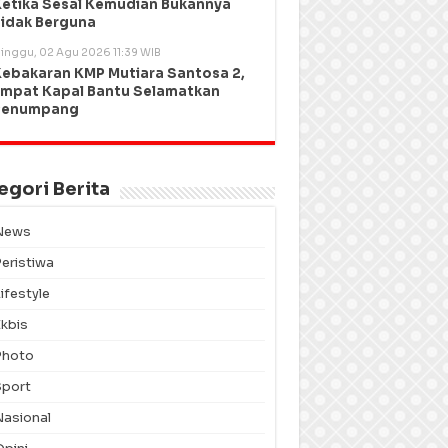
etika Sesal Kemudian Bukannya
idak Berguna
inggu, 02 Agu 2026 11:39 WIB
ebakaran KMP Mutiara Santosa 2,
mpat Kapal Bantu Selamatkan
Penumpang
egori Berita
News
Peristiwa
ifestyle
Ekbis
Photo
Sport
Nasional