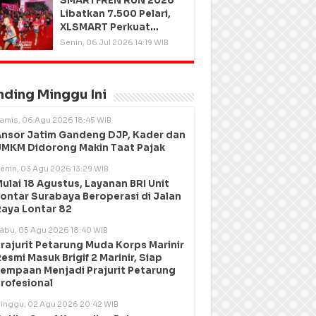
SMARTFREN RUN 2026
Libatkan 7.500 Pelari,
XLSMART Perkuat
Kedekatan dengan
Senin, 06 Jul 2026 14:19 WIB
Pelanggan
nding Minggu Ini
amis, 06 Agu 2026 18:45 WIB
nsor Jatim Gandeng DJP, Kader dan
MKM Didorong Makin Taat Pajak
enin, 03 Agu 2026 13:29 WIB
ulai 18 Agustus, Layanan BRI Unit
ontar Surabaya Beroperasi di Jalan
aya Lontar 82
abu, 05 Agu 2026 18:40 WIB
rajurit Petarung Muda Korps Marinir
esmi Masuk Brigif 2 Marinir, Siap
empaan Menjadi Prajurit Petarung
rofesional
inggu, 02 Agu 2026 20:42 WIB