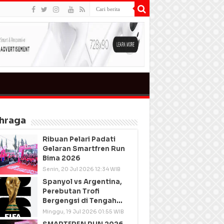
hraga
Ribuan Pelari Padati
Gelaran Smartfren Run
Bima 2026
Senin, 20 Jul 2026 12:34 WIB
Spanyol vs Argentina,
Perebutan Trofi
Bergengsi di Tengah
Semangat Persatuan
Minggu, 19 Jul 2026 01:55 WIB