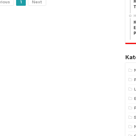
K
vious
1
Next
T
M
K
E
Kat
L