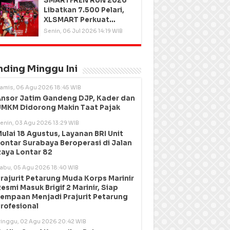
SMARTFREN RUN 2026
Libatkan 7.500 Pelari,
XLSMART Perkuat
Kedekatan dengan
Senin, 06 Jul 2026 14:19 WIB
Pelanggan
nding Minggu Ini
amis, 06 Agu 2026 18:45 WIB
nsor Jatim Gandeng DJP, Kader dan
MKM Didorong Makin Taat Pajak
enin, 03 Agu 2026 13:29 WIB
ulai 18 Agustus, Layanan BRI Unit
ontar Surabaya Beroperasi di Jalan
aya Lontar 82
abu, 05 Agu 2026 18:40 WIB
rajurit Petarung Muda Korps Marinir
esmi Masuk Brigif 2 Marinir, Siap
empaan Menjadi Prajurit Petarung
rofesional
inggu, 02 Agu 2026 20:42 WIB