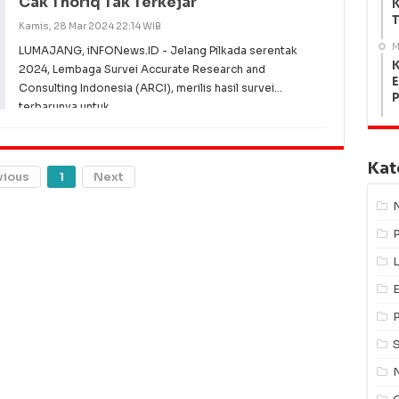
Cak Thoriq Tak Terkejar
K
T
Kamis, 28 Mar 2024 22:14 WIB
M
LUMAJANG, iNFONews.ID - Jelang Pilkada serentak
K
2024, Lembaga Survei Accurate Research and
E
Consulting Indonesia (ARCI), merilis hasil survei
terbarunya untuk
Kat
vious
1
Next
L