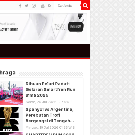
hraga
Ribuan Pelari Padati
Gelaran Smartfren Run
Bima 2026
Senin, 20 Jul 2026 12:34 WIB
Spanyol vs Argentina,
Perebutan Trofi
Bergengsi di Tengah
Semangat Persatuan
Minggu, 19 Jul 2026 01:55 WIB