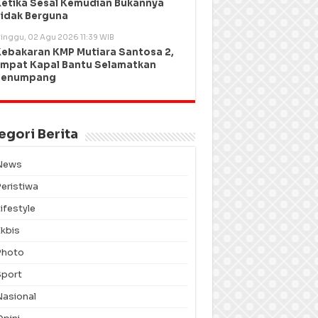
etika Sesal Kemudian Bukannya
idak Berguna
inggu, 02 Agu 2026 11:39 WIB
ebakaran KMP Mutiara Santosa 2,
mpat Kapal Bantu Selamatkan
Penumpang
egori Berita
News
Peristiwa
ifestyle
Ekbis
Photo
Sport
Nasional