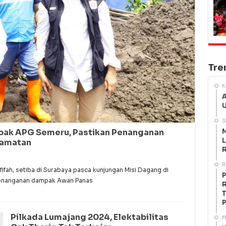
Tre
K
A
U
S
M
mpak APG Semeru, Pastikan Penanganan
L
lamatan
R
R
ah, setiba di Surabaya pasca kunjungan Misi Dagang di
P
penanganan dampak Awan Panas
R
T
P
Pilkada Lumajang 2024, Elektabilitas
M