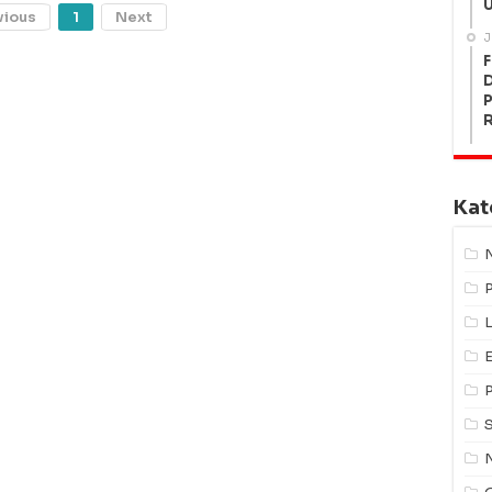
U
vious
1
Next
J
F
P
Kat
L