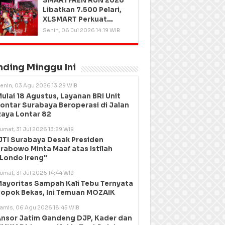
SMARTFREN RUN 2026
Libatkan 7.500 Pelari,
XLSMART Perkuat
Kedekatan dengan
Senin, 06 Jul 2026 14:19 WIB
Pelanggan
nding Minggu Ini
enin, 03 Agu 2026 13:29 WIB
ulai 18 Agustus, Layanan BRI Unit
ontar Surabaya Beroperasi di Jalan
aya Lontar 82
umat, 31 Jul 2026 13:29 WIB
JTI Surabaya Desak Presiden
rabowo Minta Maaf atas Istilah
Londo Ireng"
umat, 31 Jul 2026 14:44 WIB
ayoritas Sampah Kali Tebu Ternyata
opok Bekas, Ini Temuan MOZAIK
amis, 06 Agu 2026 18:45 WIB
nsor Jatim Gandeng DJP, Kader dan