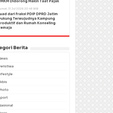
MKM Didorong Makin Taat Pajak
umat, 31 Jul 2026 20:48 WIB
uad dari Fraksi PDIP DPRD Jatim
Dukung Terwujudnya Kampung
roduktif dan Rumah Konseling
Remaja
egori Berita
News
Peristiwa
ifestyle
Ekbis
Photo
Sport
Nasional