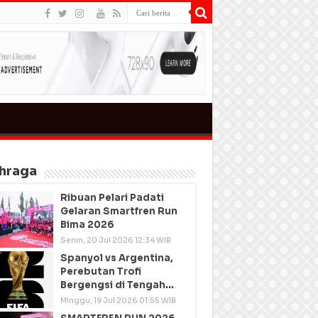
hraga
Ribuan Pelari Padati
Gelaran Smartfren Run
Bima 2026
Senin, 20 Jul 2026 12:34 WIB
Spanyol vs Argentina,
Perebutan Trofi
Bergengsi di Tengah
Semangat Persatuan
Minggu, 19 Jul 2026 01:55 WIB