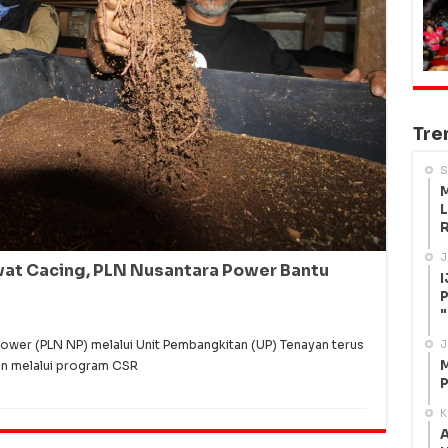
Tre
S
M
L
R
J
wat Cacing, PLN Nusantara Power Bantu
I
P
"
wer (PLN NP) melalui Unit Pembangkitan (UP) Tenayan terus
J
M
an melalui program CSR
P
K
A