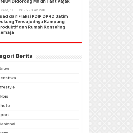
MKM Didorong Makin Taat Pajak
umat, 31 Jul 2026 20:48 WIB
uad dari Fraksi PDIP DPRD Jatim
Dukung Terwujudnya Kampung
roduktif dan Rumah Konseling
Remaja
egori Berita
News
Peristiwa
ifestyle
Ekbis
Photo
Sport
Nasional