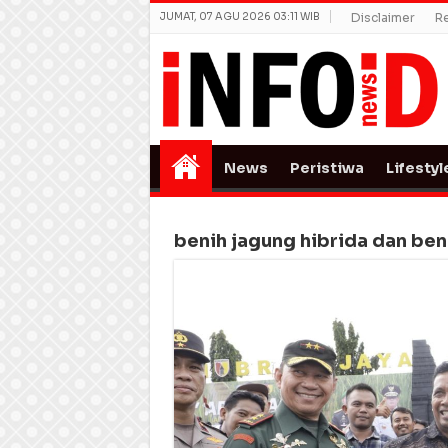
JUMAT, 07 AGU 2026 03:11 WIB
Disclaimer
R
News
Peristiwa
Lifestyl
benih jagung hibrida dan beni