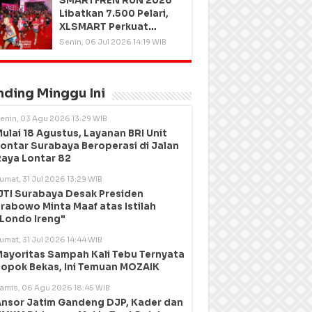
SMARTFREN RUN 2026
Libatkan 7.500 Pelari,
XLSMART Perkuat
Kedekatan dengan
Senin, 06 Jul 2026 14:19 WIB
Pelanggan
nding Minggu Ini
enin, 03 Agu 2026 13:29 WIB
ulai 18 Agustus, Layanan BRI Unit
ontar Surabaya Beroperasi di Jalan
aya Lontar 82
umat, 31 Jul 2026 13:29 WIB
JTI Surabaya Desak Presiden
rabowo Minta Maaf atas Istilah
Londo Ireng"
umat, 31 Jul 2026 14:44 WIB
ayoritas Sampah Kali Tebu Ternyata
opok Bekas, Ini Temuan MOZAIK
amis, 06 Agu 2026 18:45 WIB
nsor Jatim Gandeng DJP, Kader dan