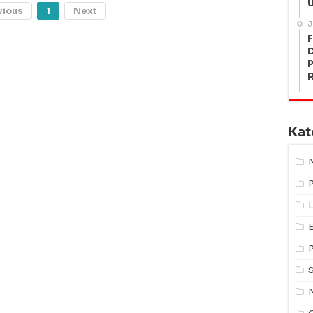
U
vious
1
Next
J
F
P
Kat
L