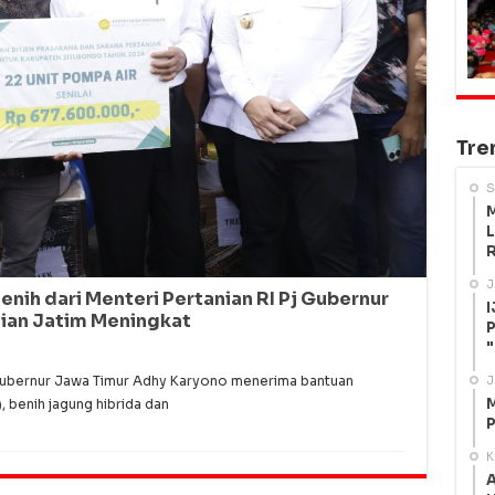
Tre
S
M
L
R
J
enih dari Menteri Pertanian RI Pj Gubernur
I
ian Jatim Meningkat
P
"
Gubernur Jawa Timur Adhy Karyono menerima bantuan
J
M
, benih jagung hibrida dan
P
K
A