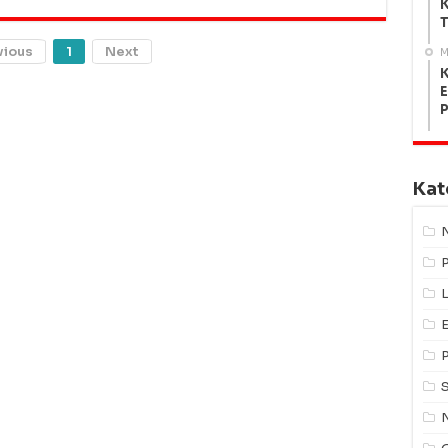
K
T
vious
1
Next
M
K
E
Kat
L