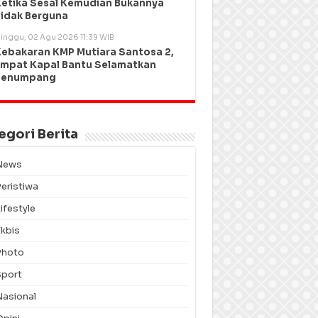
etika Sesal Kemudian Bukannya
idak Berguna
inggu, 02 Agu 2026 11:39 WIB
ebakaran KMP Mutiara Santosa 2,
mpat Kapal Bantu Selamatkan
Penumpang
egori Berita
News
Peristiwa
ifestyle
Ekbis
Photo
Sport
Nasional