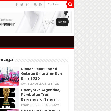
hraga
Ribuan Pelari Padati
Gelaran Smartfren Run
Bima 2026
Senin, 20 Jul 2026 12:34 WIB
Spanyol vs Argentina,
Perebutan Trofi
Bergengsi di Tengah
Semangat Persatuan
Minggu, 19 Jul 2026 01:55 WIB