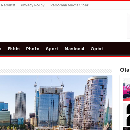
Redaksi
Privacy Policy
Pedoman Media Siber
e
Ekbis
Photo
Sport
Nasional
Opini
Ola