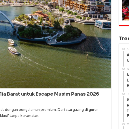
Tre
K
A
U
S
M
L
R
alia Barat untuk Escape Musim Panas 2026
R
P
R
rat dengan pengalaman premium. Dari stargazing di gurun
T
P
lusif tanpa keramaian.
M