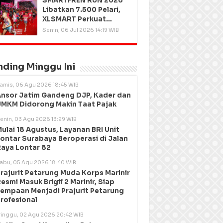
SMARTFREN RUN 2026
Libatkan 7.500 Pelari,
XLSMART Perkuat
Kedekatan dengan
Senin, 06 Jul 2026 14:19 WIB
Pelanggan
nding Minggu Ini
amis, 06 Agu 2026 18:45 WIB
nsor Jatim Gandeng DJP, Kader dan
MKM Didorong Makin Taat Pajak
enin, 03 Agu 2026 13:29 WIB
ulai 18 Agustus, Layanan BRI Unit
ontar Surabaya Beroperasi di Jalan
aya Lontar 82
abu, 05 Agu 2026 18:40 WIB
rajurit Petarung Muda Korps Marinir
esmi Masuk Brigif 2 Marinir, Siap
empaan Menjadi Prajurit Petarung
rofesional
inggu, 02 Agu 2026 20:42 WIB