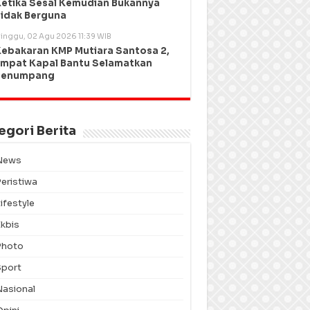
etika Sesal Kemudian Bukannya
idak Berguna
inggu, 02 Agu 2026 11:39 WIB
ebakaran KMP Mutiara Santosa 2,
mpat Kapal Bantu Selamatkan
Penumpang
egori Berita
News
Peristiwa
ifestyle
Ekbis
Photo
Sport
Nasional