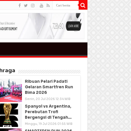
hraga
Ribuan Pelari Padati
Gelaran Smartfren Run
Bima 2026
Senin, 20 Jul 2026 12:34 WIB
Spanyol vs Argentina,
Perebutan Trofi
Bergengsi di Tengah
Semangat Persatuan
Minggu, 19 Jul 2026 01:55 WIB