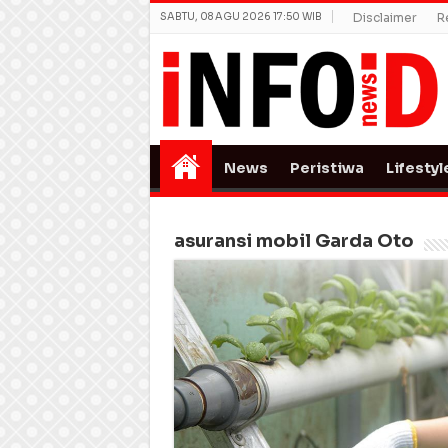
SABTU, 08 AGU 2026 17:50 WIB
Disclaimer
R
News
Peristiwa
Lifestyl
asuransi mobil Garda Oto