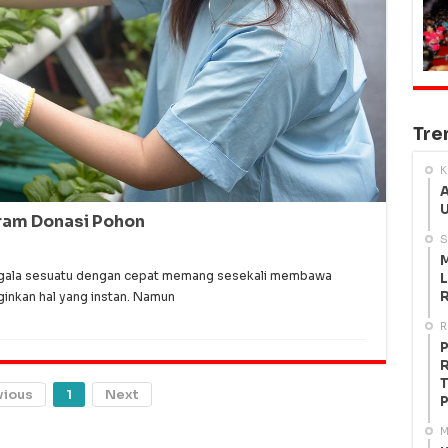
Tre
K
A
U
ram Donasi Pohon
S
M
gala sesuatu dengan cepat memang sesekali membawa
L
R
inkan hal yang instan. Namun
R
P
R
T
vious
1
Next
P
M