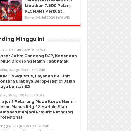
SMARTFREN RUN 2026
Libatkan 7.500 Pelari,
XLSMART Perkuat
Kedekatan dengan
Senin, 06 Jul 2026 14:19 WIB
Pelanggan
nding Minggu Ini
amis, 06 Agu 2026 18:45 WIB
nsor Jatim Gandeng DJP, Kader dan
MKM Didorong Makin Taat Pajak
enin, 03 Agu 2026 13:29 WIB
ulai 18 Agustus, Layanan BRI Unit
ontar Surabaya Beroperasi di Jalan
aya Lontar 82
abu, 05 Agu 2026 18:40 WIB
rajurit Petarung Muda Korps Marinir
esmi Masuk Brigif 2 Marinir, Siap
empaan Menjadi Prajurit Petarung
rofesional
inggu, 02 Agu 2026 20:42 WIB