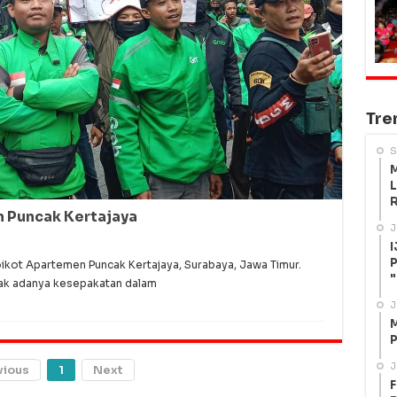
Tre
S
M
L
R
 Puncak Kertajaya
J
I
P
kot Apartemen Puncak Kertajaya, Surabaya, Jawa Timur.
"
dak adanya kesepakatan dalam
J
M
P
J
vious
1
Next
F