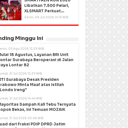
SMARTFREN RUN 2026
Libatkan 7.500 Pelari,
XLSMART Perkuat
Kedekatan dengan
Senin, 06 Jul 2026 14:19 WIB
Pelanggan
nding Minggu Ini
enin, 03 Agu 2026 13:29 WIB
ulai 18 Agustus, Layanan BRI Unit
ontar Surabaya Beroperasi di Jalan
aya Lontar 82
umat, 31 Jul 2026 13:29 WIB
JTI Surabaya Desak Presiden
rabowo Minta Maaf atas Istilah
Londo Ireng"
umat, 31 Jul 2026 14:44 WIB
ayoritas Sampah Kali Tebu Ternyata
opok Bekas, Ini Temuan MOZAIK
umat, 31 Jul 2026 20:48 WIB
uad dari Fraksi PDIP DPRD Jatim