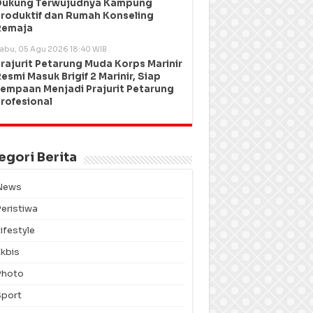
Dukung Terwujudnya Kampung
roduktif dan Rumah Konseling
Remaja
abu, 05 Agu 2026 18:40 WIB
rajurit Petarung Muda Korps Marinir
esmi Masuk Brigif 2 Marinir, Siap
empaan Menjadi Prajurit Petarung
rofesional
egori Berita
News
Peristiwa
ifestyle
Ekbis
Photo
Sport