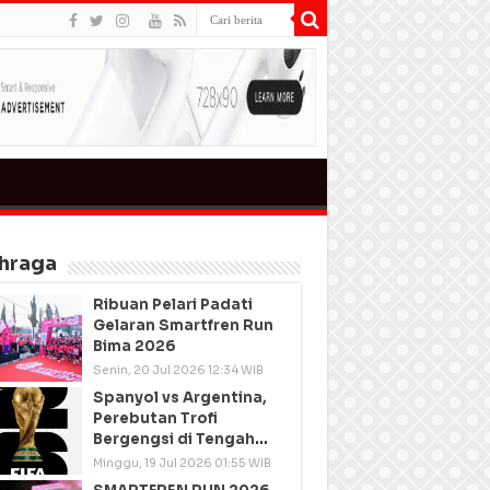
hraga
Ribuan Pelari Padati
Gelaran Smartfren Run
Bima 2026
Senin, 20 Jul 2026 12:34 WIB
Spanyol vs Argentina,
Perebutan Trofi
Bergengsi di Tengah
Semangat Persatuan
Minggu, 19 Jul 2026 01:55 WIB