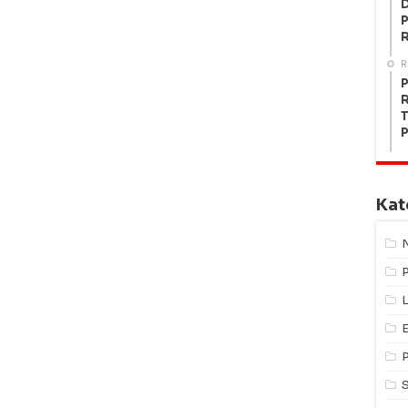
P
R
P
R
T
P
Kat
L