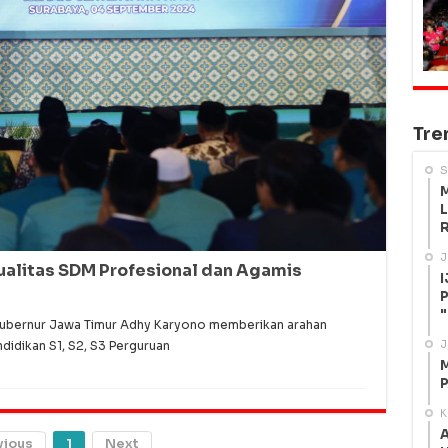
Tre
S
M
L
R
J
ualitas SDM Profesional dan Agamis
I
P
"
Gubernur Jawa Timur Adhy Karyono memberikan arahan
J
idikan S1, S2, S3 Perguruan
M
P
K
A
vious
1
Next