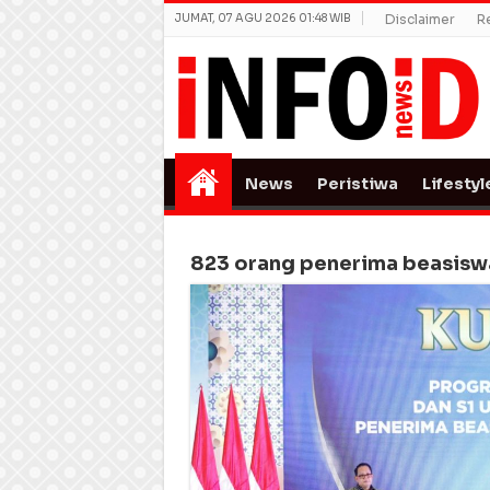
JUMAT, 07 AGU 2026 01:48 WIB
Disclaimer
R
News
Peristiwa
Lifestyl
823 orang penerima beasisw