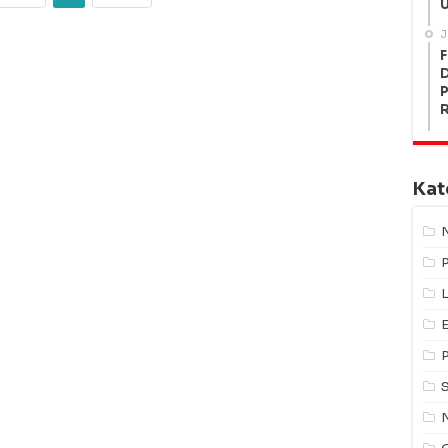
U
J
F
P
Kat
L