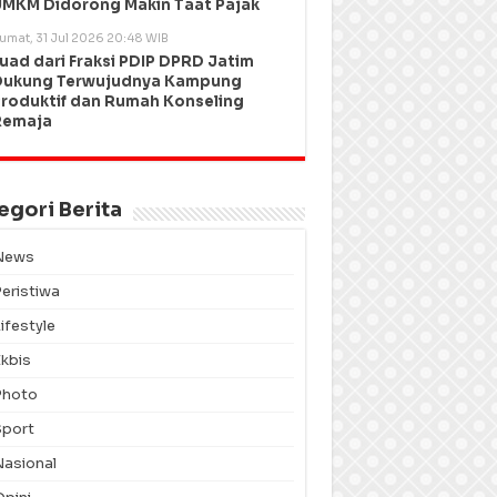
MKM Didorong Makin Taat Pajak
umat, 31 Jul 2026 20:48 WIB
uad dari Fraksi PDIP DPRD Jatim
Dukung Terwujudnya Kampung
roduktif dan Rumah Konseling
Remaja
egori Berita
News
Peristiwa
ifestyle
Ekbis
Photo
Sport
Nasional