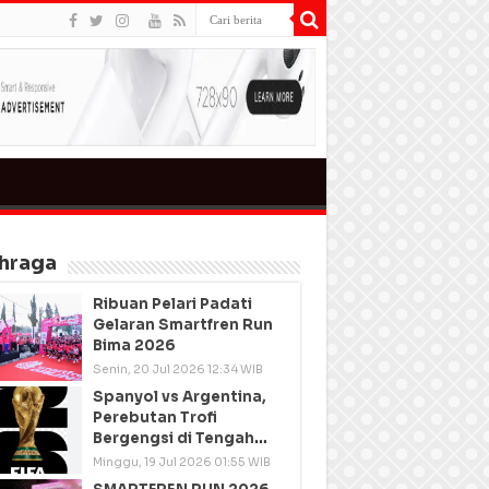
hraga
Ribuan Pelari Padati
Gelaran Smartfren Run
Bima 2026
Senin, 20 Jul 2026 12:34 WIB
Spanyol vs Argentina,
Perebutan Trofi
Bergengsi di Tengah
Semangat Persatuan
Minggu, 19 Jul 2026 01:55 WIB