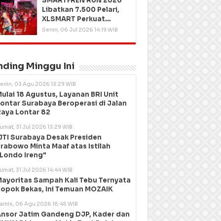
SMARTFREN RUN 2026
Libatkan 7.500 Pelari,
XLSMART Perkuat
Kedekatan dengan
Senin, 06 Jul 2026 14:19 WIB
Pelanggan
nding Minggu Ini
enin, 03 Agu 2026 13:29 WIB
ulai 18 Agustus, Layanan BRI Unit
ontar Surabaya Beroperasi di Jalan
aya Lontar 82
umat, 31 Jul 2026 13:29 WIB
JTI Surabaya Desak Presiden
rabowo Minta Maaf atas Istilah
Londo Ireng"
umat, 31 Jul 2026 14:44 WIB
ayoritas Sampah Kali Tebu Ternyata
opok Bekas, Ini Temuan MOZAIK
amis, 06 Agu 2026 18:45 WIB
nsor Jatim Gandeng DJP, Kader dan