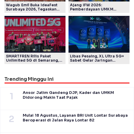
Wagub Emil Buka IdeaFest
Ajang IFW 2026:
Surabaya 2026, Tegaskan
Pemberdayaan UMKM
Ekosistem Inovasi Jawa
Pertamina Patra Niaga Sasar
Timur
Kelompok Disabilitas dan
Keberlanjutan
SMARTFREN Rilis Paket
Libas Pesaing, XL Ultra 5G+
Unlimited 5G di Semarang,
Sabet Gelar Jaringan
Mulai Rp40 Ribu
Tercepat Versi Ookla
Trending Minggu Ini
Ansor Jatim Gandeng DJP, Kader dan UMKM
1
Didorong Makin Taat Pajak
Mulai 18 Agustus, Layanan BRI Unit Lontar Surabaya
2
Beroperasi di Jalan Raya Lontar 82