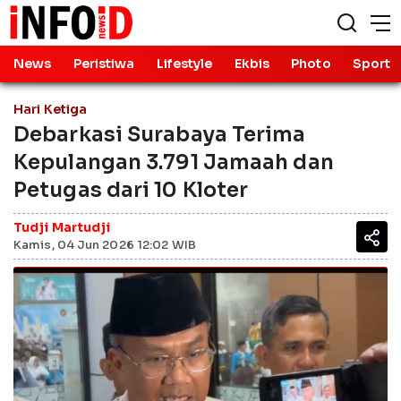
News
Peristiwa
Lifestyle
Ekbis
Photo
Sport
Hari Ketiga
Debarkasi Surabaya Terima
Kepulangan 3.791 Jamaah dan
Petugas dari 10 Kloter
Tudji Martudji
Kamis, 04 Jun 2026 12:02 WIB