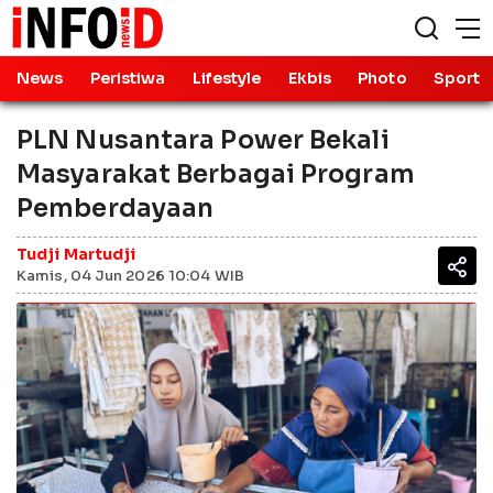
News
Peristiwa
Lifestyle
Ekbis
Photo
Sport
PLN Nusantara Power Bekali
Masyarakat Berbagai Program
Pemberdayaan
Tudji Martudji
Kamis, 04 Jun 2026 10:04 WIB