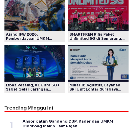
Ajang IFW 2026:
SMARTFREN Rilis Paket
Pemberdayaan UMKM
Unlimited 5G di Semarang,
Pertamina Patra Niaga Sasar
Mulai Rp40 Ribu
Kelompok Disabilitas dan
Keberlanjutan
Libas Pesaing, XL Ultra 5G+
Mulai 18 Agustus, Layanan
Sabet Gelar Jaringan
BRI Unit Lontar Surabaya
Tercepat Versi Ookla
Beroperasi di Jalan Raya
Lontar 82
Trending Minggu Ini
Ansor Jatim Gandeng DJP, Kader dan UMKM
1
Didorong Makin Taat Pajak