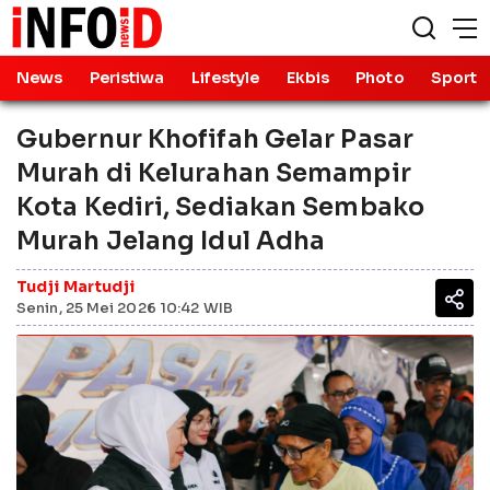
News
Peristiwa
Lifestyle
Ekbis
Photo
Sport
Gubernur Khofifah Gelar Pasar
Murah di Kelurahan Semampir
Kota Kediri, Sediakan Sembako
Murah Jelang Idul Adha
Tudji Martudji
Senin, 25 Mei 2026 10:42 WIB