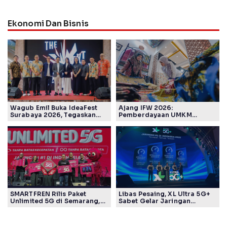
Ekonomi Dan Bisnis
Wagub Emil Buka IdeaFest
Ajang IFW 2026:
Surabaya 2026, Tegaskan
Pemberdayaan UMKM
Ekosistem Inovasi Jawa
Pertamina Patra Niaga Sasar
Timur
Kelompok Disabilitas dan
Keberlanjutan
SMARTFREN Rilis Paket
Libas Pesaing, XL Ultra 5G+
Unlimited 5G di Semarang,
Sabet Gelar Jaringan
Mulai Rp40 Ribu
Tercepat Versi Ookla