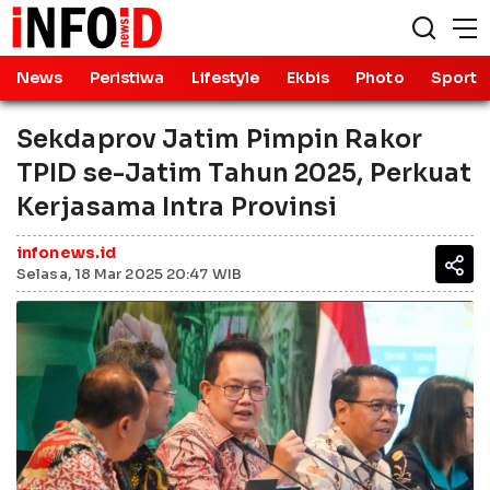
News
Peristiwa
Lifestyle
Ekbis
Photo
Sport
Sekdaprov Jatim Pimpin Rakor
TPID se-Jatim Tahun 2025, Perkuat
Kerjasama Intra Provinsi
infonews.id
Selasa, 18 Mar 2025 20:47 WIB