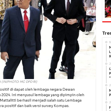
Tre
S
M
L
R
J
I
P
"
i (IN/PHOTO: MC DPD RI)
J
positif di dapat oleh lembaga negara Dewan
M
n 2024. Ini menyusul lembaga yang dipimpin oleh
P
ttalitti berhasil menjadi salah satu Lembaga
J
a positif dan baik versi survey Kompas.
F