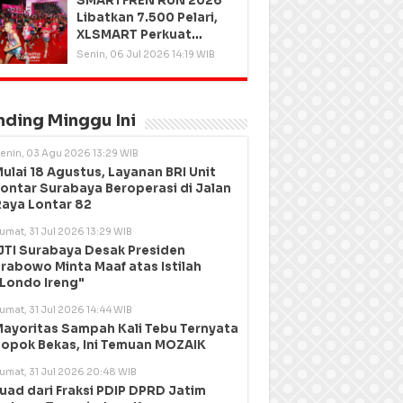
SMARTFREN RUN 2026
Libatkan 7.500 Pelari,
XLSMART Perkuat
Kedekatan dengan
Senin, 06 Jul 2026 14:19 WIB
Pelanggan
nding Minggu Ini
enin, 03 Agu 2026 13:29 WIB
ulai 18 Agustus, Layanan BRI Unit
ontar Surabaya Beroperasi di Jalan
aya Lontar 82
umat, 31 Jul 2026 13:29 WIB
JTI Surabaya Desak Presiden
rabowo Minta Maaf atas Istilah
Londo Ireng"
umat, 31 Jul 2026 14:44 WIB
ayoritas Sampah Kali Tebu Ternyata
opok Bekas, Ini Temuan MOZAIK
umat, 31 Jul 2026 20:48 WIB
uad dari Fraksi PDIP DPRD Jatim