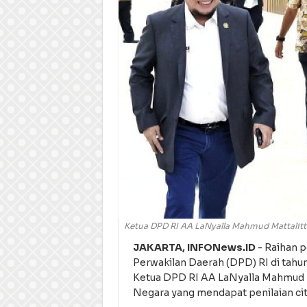
Ketua DPD RI AA LaNyalla Mahmud Mattalitt
JAKARTA, INFONews.ID
- Raihan 
Perwakilan Daerah (DPD) RI di tahu
Ketua DPD RI AA LaNyalla Mahmud Ma
Negara yang mendapat penilaian citr