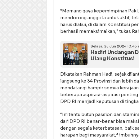
“Memang gaya kepemimpinan Pak LaN
mendorong anggota untuk aktif, t
harus diakui, di dalam Konstitusi pe
berhasil memaksimalkan,” tukas Ra
Selasa, 25 Jun 2024 10:46 
Hadiri Undangan 
Ulang Konstitusi
Dikatakan Rahman Hadi, sejak dilant
langsung ke 34 Provinsi dan lebih d
mendatangi hampir semua kerajaan d
beberapa aspirasi-aspirasi penting 
DPD RI menjadi keputusan di tingkat
“Ini tentu butuh passion dan stamin
dari DPD RI benar-benar bisa maksi
dengan segala keterbatasan, baik s
harapan bagi masyarakat,” imbuhny