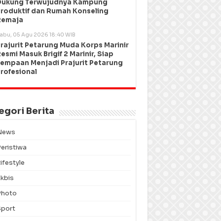
Dukung Terwujudnya Kampung
roduktif dan Rumah Konseling
Remaja
abu, 05 Agu 2026 18:40 WIB
rajurit Petarung Muda Korps Marinir
esmi Masuk Brigif 2 Marinir, Siap
empaan Menjadi Prajurit Petarung
rofesional
egori Berita
News
Peristiwa
ifestyle
Ekbis
Photo
Sport