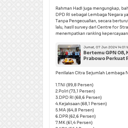
Rahman Hadi juga mengungkap, bahw
DPD RI sebagai Lembaga Negara ya
Tanpa Pengecualian, secara berturu
lalu, hasil survey dari Centre for St
menempatkan ranking kepercayaan pu
Jumat, 07 Jun 2024 14:01 
Bertemu GPN 08, K
Prabowo Perkuat 
Penilaian Citra Sejumlah Lembaga 
1.TNI (89,8 Persen)
2.Polri (73,1 Persen)
3.DPD RI (68,6 Persen)
4.Kejaksaan (68,1 Persen)
5.MA (64,8 Persen)
6.DPR (62,6 Persen)
7.MK (61,4 Persen)