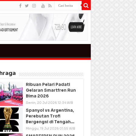
hraga
Ribuan Pelari Padati
Gelaran Smartfren Run
Bima 2026
Senin, 20 Jul 2026 12:34 WIB
Spanyol vs Argentina,
Perebutan Trofi
Bergengsi di Tengah
Semangat Persatuan
Minggu, 19 Jul 2026 01:55 WIB