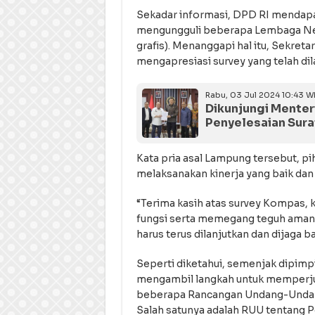
Sekadar informasi, DPD RI mendapat
mengungguli beberapa Lembaga Negar
grafis). Menanggapi hal itu, Sekre
mengapresiasi survey yang telah dila
Rabu, 03 Jul 2024 10:43 W
Dikunjungi Menter
Penyelesaian Surat
Kata pria asal Lampung tersebut, pi
melaksanakan kinerja yang baik dan 
“Terima kasih atas survey Kompas, 
fungsi serta memegang teguh amanat 
harus terus dilanjutkan dan dijaga b
Seperti diketahui, semenjak dipimpi
mengambil langkah untuk memperj
beberapa Rancangan Undang-Undang i
Salah satunya adalah RUU tentang P