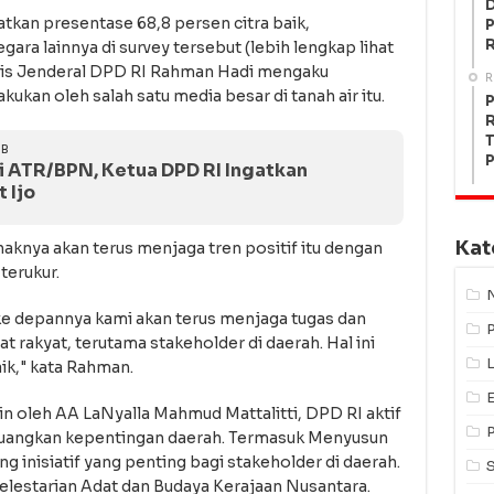
kan presentase 68,8 persen citra baik,
P
a lainnya di survey tersebut (lebih lengkap lihat
taris Jenderal DPD RI Rahman Hadi mengaku
R
kukan oleh salah satu media besar di tanah air itu.
P
R
T
IB
P
i ATR/BPN, Ketua DPD RI Ingatkan
 Ijo
Kat
haknya akan terus menjaga tren positif itu dengan
terukur.
ke depannya kami akan terus menjaga tugas dan
rakyat, terutama stakeholder di daerah. Hal ini
L
aik," kata Rahman.
n oleh AA LaNyalla Mahmud Mattalitti, DPD RI aktif
uangkan kepentingan daerah. Termasuk Menyusun
nisiatif yang penting bagi stakeholder di daerah.
elestarian Adat dan Budaya Kerajaan Nusantara.