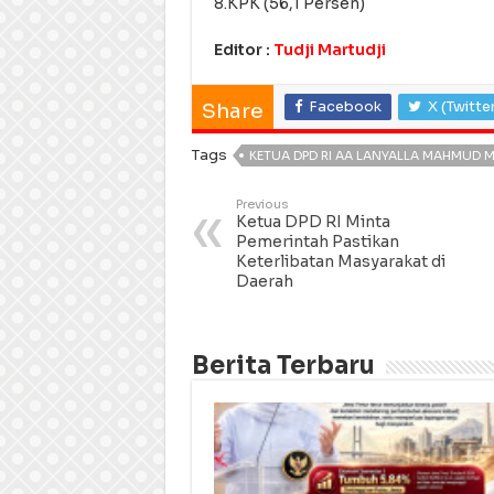
8.KPK (56,1 Persen)
Editor :
Tudji Martudji
Facebook
X (Twitte
Share
Tags
KETUA DPD RI AA LANYALLA MAHMUD M
Previous
Ketua DPD RI Minta
Pemerintah Pastikan
Keterlibatan Masyarakat di
Daerah
Berita Terbaru