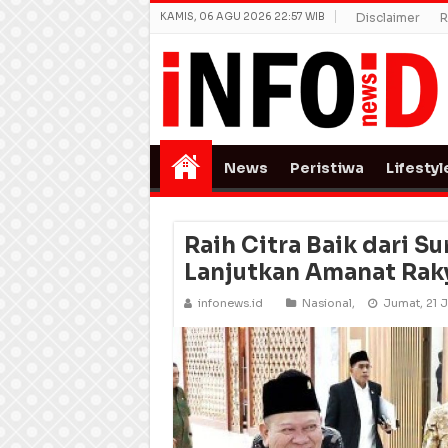
KAMIS, 06 AGU 2026 22:57 WIB
Disclaimer
R
News
Peristiwa
Lifestyl
Raih Citra Baik dari S
Lanjutkan Amanat Rak
infonews.id
Nasional
,
Jumat, 21 