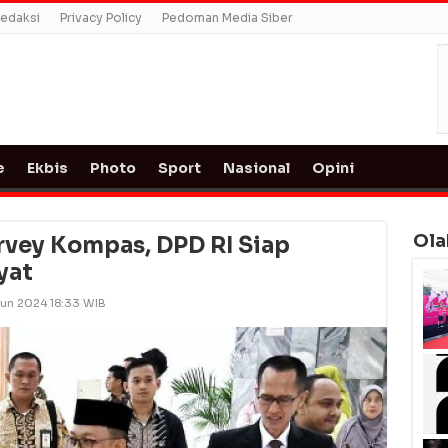
edaksi
Privacy Policy
Pedoman Media Siber
e
Ekbis
Photo
Sport
Nasional
Opini
Ola
urvey Kompas, DPD RI Siap
yat
Jun 2024 18:33 WIB